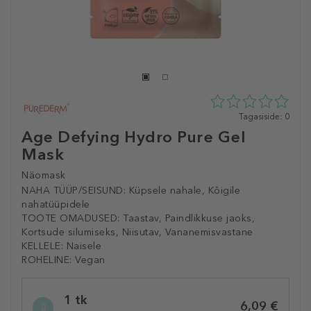
0
Tagasiside: 0
tähte
Age Defying Hydro Pure Gel
5st
Mask
0
tagasisidest
Näomask
NAHA TÜÜP/SEISUND:
Küpsele nahale, Kõigile
nahatüüpidele
TOOTE OMADUSED:
Taastav, Paindlikkuse jaoks,
Kortsude silumiseks, Niisutav, Vananemisvastane
KELLELE:
Naisele
ROHELINE:
Vegan
Selected
1 tk
variation
6,09 €