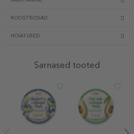
KOOSTISOSAD
HOIATUSED
Sarnased tooted
P
D
O
V
N
2
1 