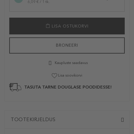
6,09 € / 1 tk.
LISA OSTUKORVI
BRONEERI
Kaupluste saadavus
Lisa soovikorvi
TASUTA TARNE DOUGLASE POODIDESSE!
TOOTEKIRJELDUS