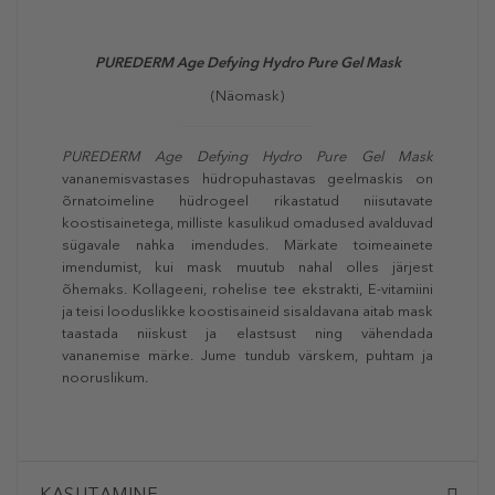
PUREDERM
Age Defying Hydro Pure Gel Mask
(Näomask)
PUREDERM
Age Defying Hydro Pure Gel Mask
vananemisvastases hüdropuhastavas geelmaskis on
õrnatoimeline hüdrogeel rikastatud niisutavate
koostisainetega, milliste kasulikud omadused avalduvad
sügavale nahka imendudes. Märkate toimeainete
imendumist, kui mask muutub nahal olles järjest
õhemaks. Kollageeni, rohelise tee ekstrakti, E-vitamiini
ja teisi looduslikke koostisaineid sisaldavana aitab mask
taastada niiskust ja elastsust ning vähendada
vananemise märke. Jume tundub värskem, puhtam ja
nooruslikum.
KASUTAMINE