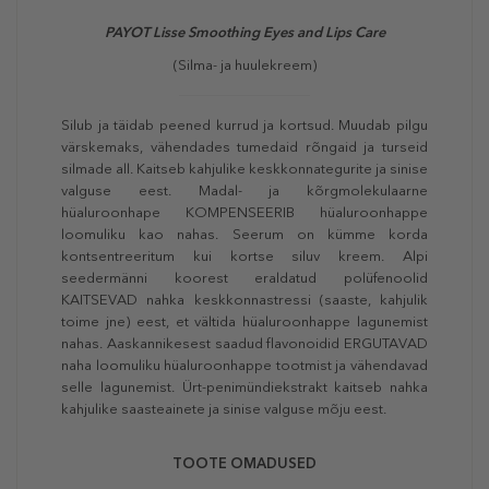
PAYOT Lisse Smoothing Eyes and Lips Care
(Silma- ja huulekreem)
Silub ja täidab peened kurrud ja kortsud. Muudab pilgu
värskemaks, vähendades tumedaid rõngaid ja turseid
silmade all. Kaitseb kahjulike keskkonnategurite ja sinise
valguse eest. Madal- ja kõrgmolekulaarne
hüaluroonhape KOMPENSEERIB hüaluroonhappe
loomuliku kao nahas. Seerum on kümme korda
kontsentreeritum kui kortse siluv kreem. Alpi
seedermänni koorest eraldatud polüfenoolid
KAITSEVAD nahka keskkonnastressi (saaste, kahjulik
toime jne) eest, et vältida hüaluroonhappe lagunemist
nahas. Aaskannikesest saadud flavonoidid ERGUTAVAD
naha loomuliku hüaluroonhappe tootmist ja vähendavad
selle lagunemist. Ürt-penimündiekstrakt kaitseb nahka
kahjulike saasteainete ja sinise valguse mõju eest.
TOOTE OMADUSED