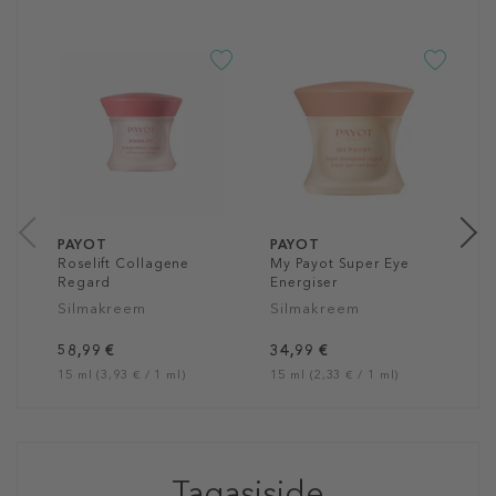
P
S
M
S
3
4
PAYOT
PAYOT
Roselift Collagene
My Payot Super Eye
Regard
Energiser
Silmakreem
Silmakreem
58,99 €
34,99 €
15 ml (3,93 € / 1 ml)
15 ml (2,33 € / 1 ml)
Tagasiside