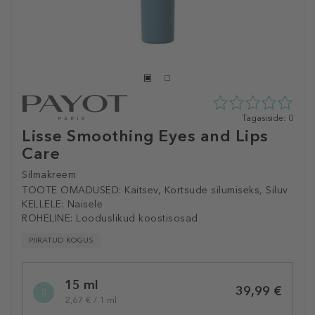
0
Tagasiside: 0
tähte
Lisse Smoothing Eyes and Lips
5st
Care
0
tagasisidest
Silmakreem
TOOTE OMADUSED:
Kaitsev, Kortsude silumiseks, Siluv
KELLELE:
Naisele
ROHELINE:
Looduslikud koostisosad
PIIRATUD KOGUS
Selected
15 ml
variation
39,99 €
2,67 € / 1 ml