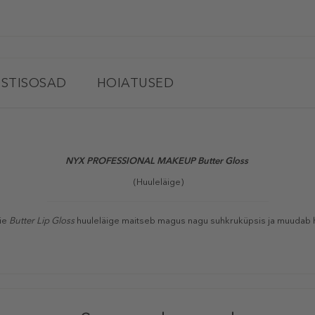
STISOSAD
HOIATUSED
NYX PROFESSIONAL MAKEUP
Butter Gloss
(Huuleläige)
eie
Butter Lip Gloss
huuleläige maitseb magus nagu suhkruküpsis ja muudab