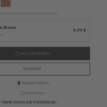
kraanil võivad tegelikust tootevärvist erineda.
e Brulee
8,99 €
1 ml
LISA OSTUKORVI
BRONEERI
Kaupluste saadavus
Lisa soovikorvi
 TARNE DOUGLASE POODIDESSE!