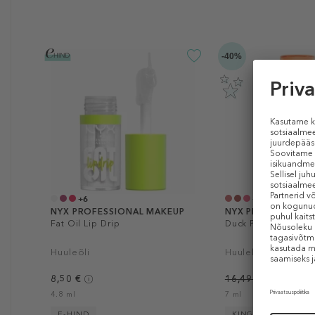
-40%
+6
+7
NYX PROFESSIONAL MAKEUP
NYX PROFESSIONA
Fat Oil Lip Drip
Duck Plump Plumpin
Huuleõli
Huuleläige
8,50 €
16,49 €
alates 9,
4.8 ml
7 ml
E-HIND
KINGITUS