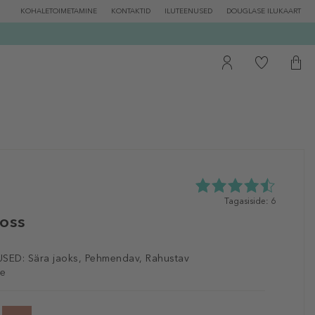
KOHALETOIMETAMINE
KONTAKTID
ILUTEENUSED
DOUGLASE ILUKAART
4.5
Tagasiside: 6
tähte
loss
5st
6
tagasisidest
SED:
Sära jaoks, Pehmendav, Rahustav
le