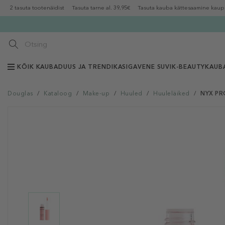
2 tasuta tootenäidist
Tasuta tarne al. 39,95€
Tasuta kauba kättesaamine kaup
KÕIK KAUBAD
UUS JA TRENDIKAS
IGAVENE SUVI
K-BEAUTY
KAUB
Douglas
/
Kataloog
/
Make-up
/
Huuled
/
Huuleläiked
/
NYX PR