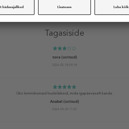
Tagasiside
nora
(ostnud)
2026-02-18 09:18
Üks lemmikumaid huuleläikeid, mida igapäevaselt kanda.
Anabel
(ostnud)
2024-09-09 11:07