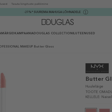
lusest
Tasuta kingituste pakkimine
-25%* SUUREMA MAHUGA LÕHNADELE
AMÄRGID
KAMPAANIA
DOUGLAS COLLECTION
ILUTEENUSED
OFESSIONAL MAKEUP Butter Gloss
Butter G
Huuleläige
TOOTE OMADU
KELLELE:
Naise