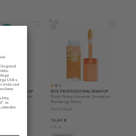
SSIONAL MAKEUP
NYX PROFESSIONAL MAKEUP
ting Gloss Serum
Duck Plump Extreme Sensation
Plumping Gloss
Huuleläige
16,49 €
6.8 ml
KINGITUS