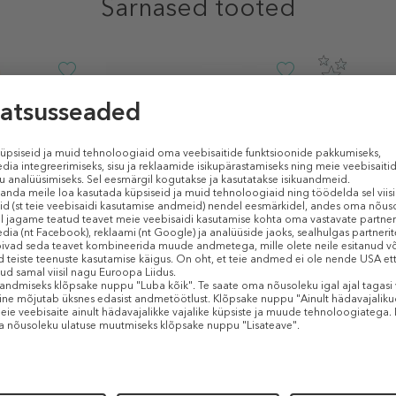
Sarnased tooted
+10
L MAKEUP
NYX PROFESSIONAL MAKEUP
NYX PROFE
g Lip Gloss
Butter Gloss Bling
Lip IV Hydra
Huuleläige
Huuleläige
89 €
8,79 €
13,49 €
8 ml
5 ml
KINGITUS