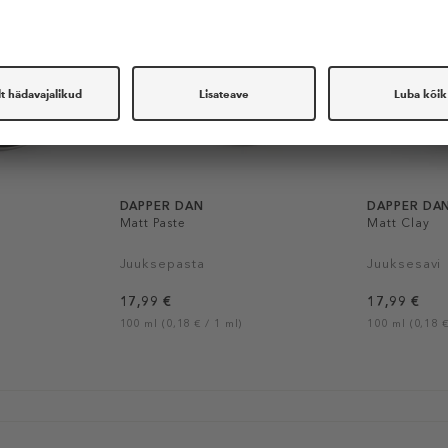
DAPPER DAN
DAPPER DA
e
Matt Paste
Matt Clay
Juuksepasta
Juuksesavi
17,99 €
17,99 €
100 ml (0,18 € / 1 ml)
100 ml (0,18 €