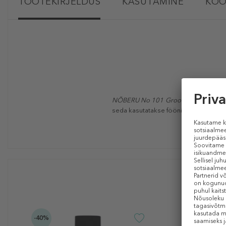
TOOTEKIRJELDUS
KASUTAMINE
KOO
NÕBERU No 101 Grooming Tonic
sti
seda kasutatakse fööniga, annab see 
-40%