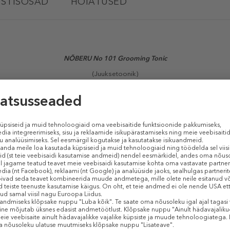
STISOSAD
HOIATUSED
NÕBERU No 101 Grooming Tonic
(Juuksetoonik)
liseerimistoonik juustele aitab luua kauapüsivaid soenguid. Sobib nii juuste s
maksimaalse tulemuse, volüümi ja loomuliku tekstuuri. Samuti kaitseb see j
Sarnased tooted