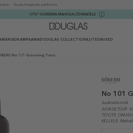
lusest
Tasuta kingituste pakkimine
-25%* SUUREMA MAHUGA LÕHNADELE
AMÄRGID
KAMPAANIA
DOUGLAS COLLECTION
ILUTEENUSED
BERU No 101 Grooming Tonic
No 101 G
Juuksetoonik
JUUKSETÜÜP:
K
TOOTE OMADU
KELLELE:
Mehel
Selected