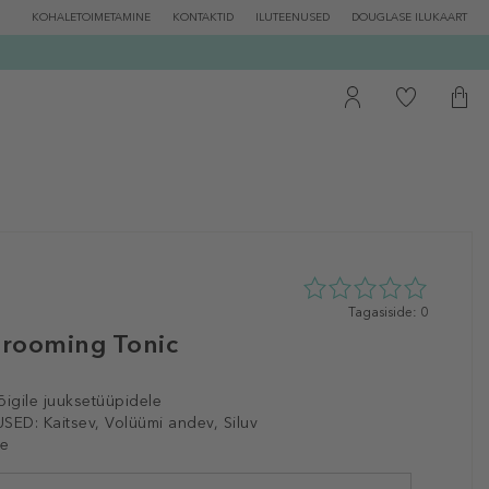
KOHALETOIMETAMINE
KONTAKTID
ILUTEENUSED
DOUGLASE ILUKAART
0
Tagasiside: 0
tähte
rooming Tonic
5st
0
tagasisidest
õigile juuksetüüpidele
SED:
Kaitsev, Volüümi andev, Siluv
e