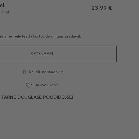
ml
23,99 €
/ 1 ml
anname Teile teada
kui toode on taas saadaval.
BRONEERI
Kaupluste saadavus
Lisa soovikorvi
 TARNE DOUGLASE POODIDESSE!