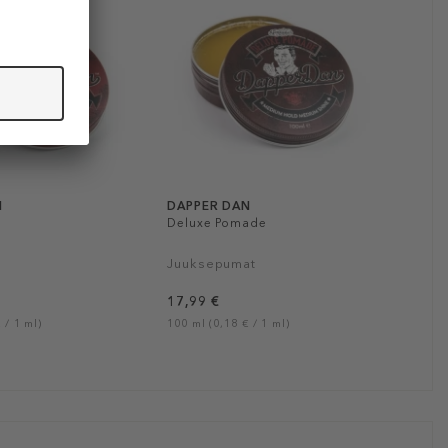
N
DAPPER DAN
Deluxe Pomade
Juuksepumat
17,99 €
 / 1 ml)
100 ml (0,18 € / 1 ml)