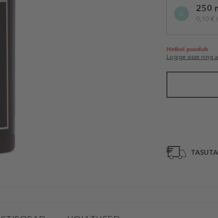
250 
variation
0,10 € 
Hetkel puudub
Logige sisse ning 
TASUTA