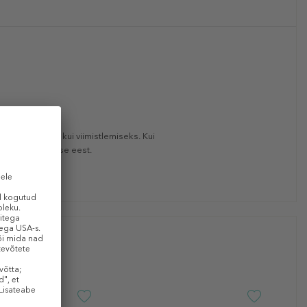
tiliseerimiseks kui viimistlemiseks. Kui
uukseid kahususe eest.