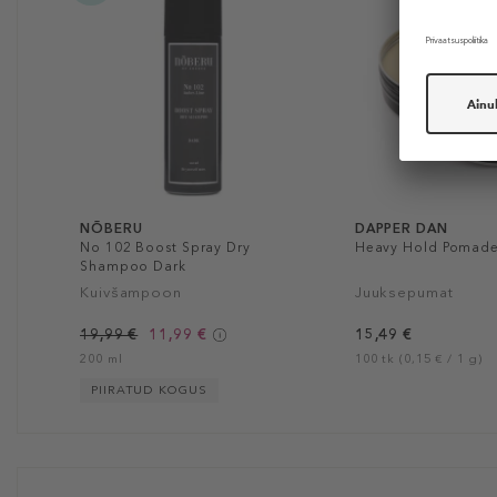
NÕBERU
DAPPER DAN
No 102 Boost Spray Dry
Heavy Hold Pomad
Shampoo Dark
Kuivšampoon
Juuksepumat
19,99 €
11,99 €
15,49 €
200 ml
100 tk (0,15 € / 1 g)
PIIRATUD KOGUS