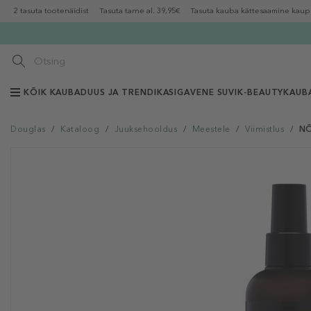
2 tasuta tootenäidist
Tasuta tarne al. 39,95€
Tasuta kauba kättesaamine kaup
KÕIK KAUBAD
UUS JA TRENDIKAS
IGAVENE SUVI
K-BEAUTY
KAUB
Douglas
/
Kataloog
/
Juuksehooldus
/
Meestele
/
Viimistlus
/
NÕ