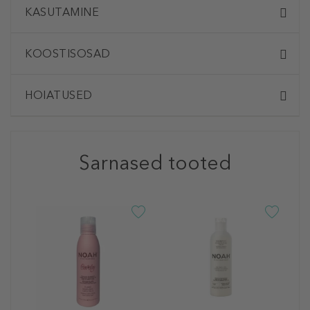
KASUTAMINE
KOOSTISOSAD
HOIATUSED
Sarnased tooted
N
M
w
W
Š
9
25