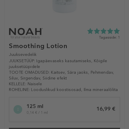
5.0
Tagasiside: 1
tähte
Smoothing Lotion
5st
1
Juuksevedelik
tagasisidest
JUUKSETÜÜP:
Igapäevaseks kasutamiseks, Kõigile
juuksetüüpidele
TOOTE OMADUSED:
Kaitsev, Sära jaoks, Pehmendav,
Siluv, Sirgendav, Siidine efekt
KELLELE:
Naisele
ROHELINE:
Looduslikud koostisosad, Ilma mineraalõlita
Selected
125 ml
variation
16,99 €
0,14 € / 1 ml