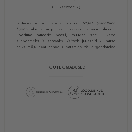
(Juuksevedelik)
Siidiefekt enne juuste kuivatamist.
NOAH Smoothing
Lotion
siluv ja sirgendav juuksevedelik vanillilõhnaga.
Looduna taimede baasil, muudab see juuksed
siidpehmeks ja säravaks. Kaitseb juukseid kuumuse
halva mõju eest nende kuivatamise või sirgendamise
ajal.
TOOTE OMADUSED