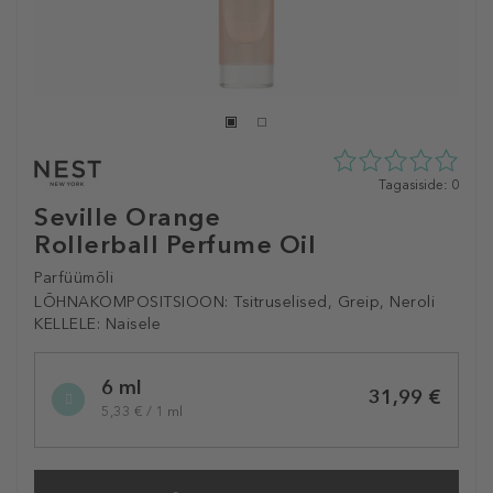
0
Tagasiside: 0
tähte
Seville Orange
5st
Rollerball Perfume Oil
0
tagasisidest
Parfüümõli
LÕHNAKOMPOSITSIOON:
Tsitruselised, Greip, Neroli
KELLELE:
Naisele
Selected
6 ml
variation
31,99 €
5,33 € / 1 ml