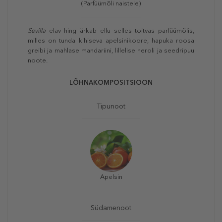
(Parfüümõli naistele)
Sevilla
elav hing ärkab ellu selles toitvas parfüümõlis,
milles on tunda kihiseva apelsinikoore, hapuka roosa
greibi ja mahlase mandariini, lillelise neroli ja seedripuu
noote.
LÕHNAKOMPOSITSIOON
Tipunoot
Apelsin
Südamenoot