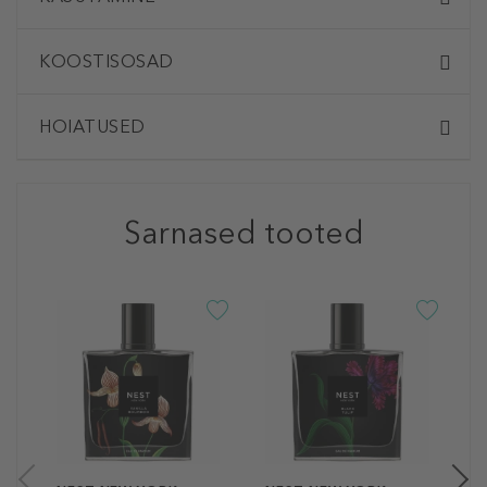
KOOSTISOSAD
HOIATUSED
Sarnased tooted
N
B
R
P
3
6 