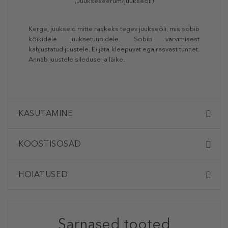
(Juukseseerum/juukseõli)
Kerge, juukseid mitte raskeks tegev juukseõli, mis sobib
kõikidele juuksetüüpidele. Sobib värvimisest
kahjustatud juustele. Ei jäta kleepuvat ega rasvast tunnet.
Annab juustele sileduse ja läike.
KASUTAMINE
KOOSTISOSAD
HOIATUSED
Sarnased tooted