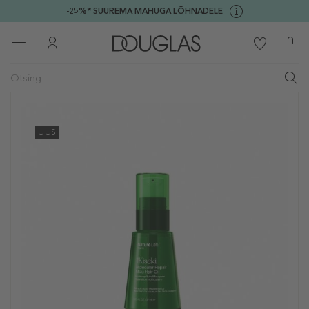
-25%* SUUREMA MAHUGA LÕHNADELE
UUS