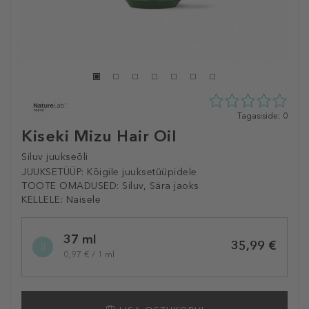
0
Tagasiside: 0
tähte
Kiseki Mizu Hair Oil
5st
0
Siluv juukseõli
tagasisidest
JUUKSETÜÜP:
Kõigile juuksetüüpidele
TOOTE OMADUSED:
Siluv, Sära jaoks
KELLELE:
Naisele
Selected
37 ml
variation
35,99 €
0,97 € / 1 ml