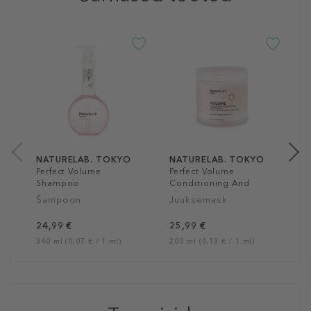
N
P
C
J
2
34
NATURELAB. TOKYO
NATURELAB. TOKYO
Perfect Volume
Perfect Volume
Shampoo
Conditioning And
Thickening Hair
Šampoon
Juuksemask
Masque
24,99 €
25,99 €
340 ml (0,07 € / 1 ml)
200 ml (0,13 € / 1 ml)