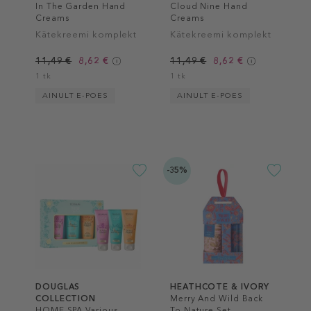
In The Garden Hand
Cloud Nine Hand
Creams
Creams
Kätekreemi komplekt
Kätekreemi komplekt
11,49 €
8,62 €
11,49 €
8,62 €
1 tk
1 tk
AINULT E-POES
AINULT E-POES
-35%
DOUGLAS
HEATHCOTE & IVORY
COLLECTION
Merry And Wild Back
HOME SPA Various
To Nature Set