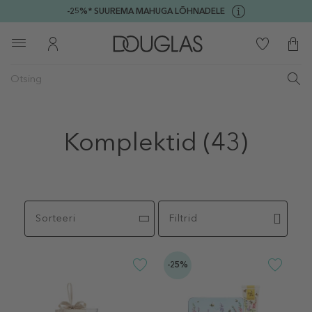
-25%* SUUREMA MAHUGA LÕHNADELE
Komplektid
(43)
Sorteeri
Filtrid
-25%