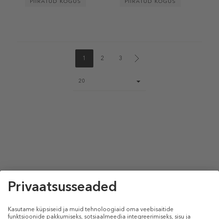
PIIRATUD KOGUS
PIIRATUD KOGUS
1
2
3
Page
20
size
select