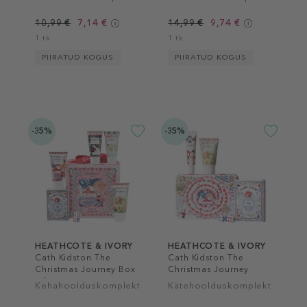
10,99 €
7,14 €
14,99 €
9,74 €
1 tk
1 tk
PIIRATUD KOGUS
PIIRATUD KOGUS
-35%
-35%
HEATHCOTE & IVORY
HEATHCOTE & IVORY
Cath Kidston The
Cath Kidston The
Christmas Journey Box
Christmas Journey
Of Surprises
Hand, Lip & Games Tin
Kehahoolduskomplekt
Kätehoolduskomplekt