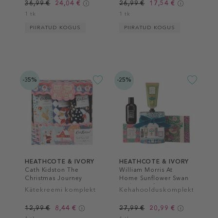
36,99 €
24,04 €
26,99 €
17,54 €
1 tk
1 tk
PIIRATUD KOGUS
PIIRATUD KOGUS
-35%
-25%
HEATHCOTE & IVORY
HEATHCOTE & IVORY
Cath Kidston The
William Morris At
Christmas Journey
Home Sunflower Swan
Hand Cream Trio
Bathing Gift Set
Kätekreemi komplekt
Kehahoolduskomplekt
12,99 €
8,44 €
27,99 €
20,99 €