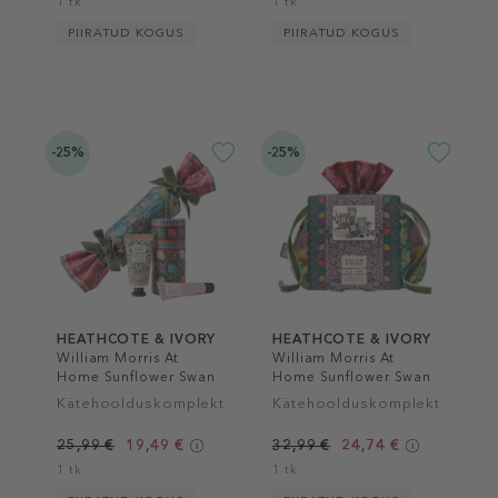
1 tk
1 tk
PIIRATUD KOGUS
PIIRATUD KOGUS
-25%
-25%
HEATHCOTE & IVORY
HEATHCOTE & IVORY
William Morris At
William Morris At
Home Sunflower Swan
Home Sunflower Swan
Use & Reuse Fabric
Velvet Pouch
Kätehoolduskomplekt
Kätehoolduskomplekt
Cracker
25,99 €
19,49 €
32,99 €
24,74 €
1 tk
1 tk