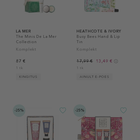
LA MER
HEATHCOTE & IVORY
The Minis De La Mer
Busy Bees Hand & Lip
Collection
Tin
Komplekt
Komplekt
87 €
17,99 €
13,49 €
1 tk
1 tk
KINGITUS
AINULT E-POES
-25%
-25%