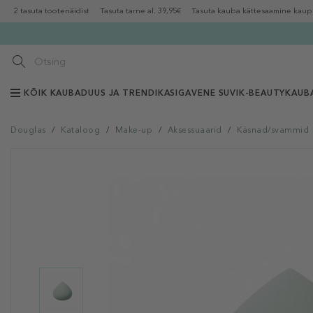
2 tasuta tootenäidist
Tasuta tarne al. 39,95€
Tasuta kauba kättesaamine kaup
KÕIK KAUBAD
UUS JA TRENDIKAS
IGAVENE SUVI
K-BEAUTY
KAUB
Douglas
/
Kataloog
/
Make-up
/
Aksessuaarid
/
Käsnad/svammid