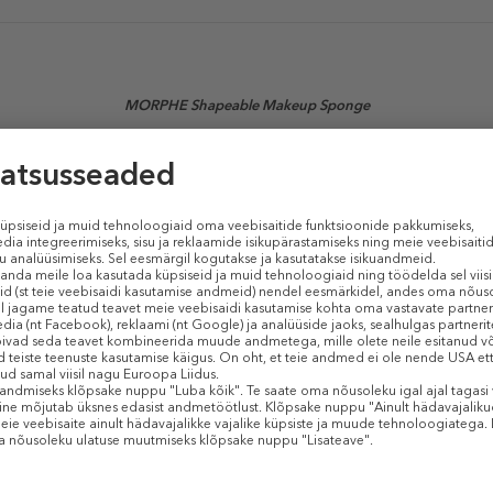
MORPHE Shapeable Makeup Sponge
(Aplikaator)
 kohandada selle kuju kiireks näo- ja põsetoodete peale kandmiseks.
Sarnased tooted