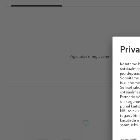
Pigistatav meigisvamm, mis võimaldab