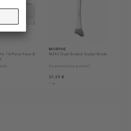
MORPHE
Pro 16-Piece Face &
M240 Dual-Ended Sculpt Brush
t
lekt
Kosmeetiline pintsel
25,99 €
1 tk