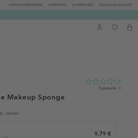
KOHALETOIMETAMINE
KONTAKTID
ILUTEENUSED
DOUGLASE ILUKAART
0
Tagasiside: 0
tähte
le Makeup Sponge
5st
0
tagasisidest
e, Unisex
9,79 €
 1 tk.