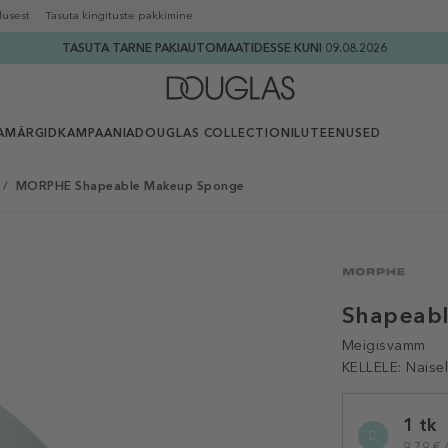
lusest
Tasuta kingituste pakkimine
TASUTA TARNE PAKIAUTOMAATIDESSE KUNI 09.08.2026
AMÄRGID
KAMPAANIA
DOUGLAS COLLECTION
ILUTEENUSED
/
MORPHE Shapeable Makeup Sponge
Shapeab
Meigisvamm
KELLELE:
Naisel
Selected
1 tk
variation
9,79 € /