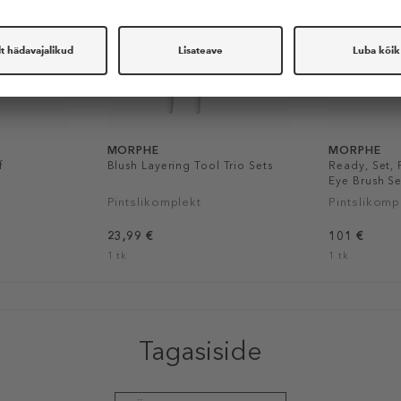
MORPHE
MORPHE
f
Blush Layering Tool Trio Sets
Ready, Set, 
Eye Brush Se
Pintslikomplekt
Pintslikomp
23,99 €
101 €
1 tk
1 tk
Tagasiside