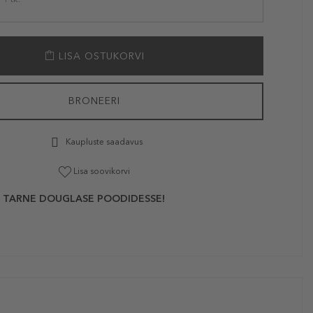
LISA OSTUKORVI
BRONEERI
Kaupluste saadavus
Lisa soovikorvi
 TARNE DOUGLASE POODIDESSE!