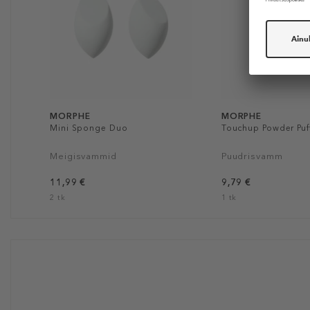
MORPHE
MORPHE
Mini Sponge Duo
Touchup Powder Puf
Meigisvammid
Puudrisvamm
11,99 €
9,79 €
2 tk
1 tk