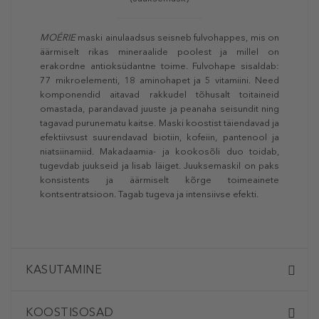
MOÉRIE
maski ainulaadsus seisneb fulvohappes, mis on
äärmiselt rikas mineraalide poolest ja millel on
erakordne antioksüdantne toime. Fulvohape sisaldab:
77 mikroelementi, 18 aminohapet ja 5 vitamiini. Need
komponendid aitavad rakkudel tõhusalt toitaineid
omastada, parandavad juuste ja peanaha seisundit ning
tagavad purunematu kaitse. Maski koostist täiendavad ja
efektiivsust suurendavad biotiin, kofeiin, pantenool ja
niatsiinamiid. Makadaamia- ja kookosõli duo toidab,
tugevdab juukseid ja lisab läiget. Juuksemaskil on paks
konsistents ja äärmiselt kõrge toimeainete
kontsentratsioon. Tagab tugeva ja intensiivse efekti.
KASUTAMINE
KOOSTISOSAD