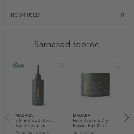
HOIATUSED
Sarnased tooted
R
P
M
J
1
25
MADARA
MADARA
3 Min Growth Boost
Feed Repair & Dry
Scalp Treatment
Rescue Hair Mask
Peanaha seerum
Juuksemask