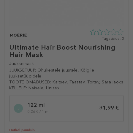
0
Tagasiside: 0
tähte
Ultimate Hair Boost Nourishing
5st
Hair Mask
0
tagasisidest
Juuksemask
JUUKSETÜÜP:
Õhukestele juustele, Kõigile
juuksetüüpidele
TOOTE OMADUSED:
Kaitsev, Taastav, Toitev, Sära jaoks
KELLELE:
Naisele, Unisex
Selected
122 ml
variation
31,99 €
0,26 € / 1 ml
Hetkel puudub