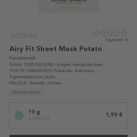
0
Tagasiside: 0
tähte
Airy Fit Sheet Mask Potato
5st
0
Kangasmask
tagasisidest
NAHA TÜÜP/SEISUND:
Kõigile nahatüüpidele
TOOTE OMADUSED:
Puhastav, Rahustav,
Pigmentatsiooni jaoks
KELLELE:
Naisele, Unisex
PIIRATUD KOGUS
Selected
19 g
variation
1,99 €
0,10 € / 1 g