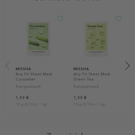
M
A
L
K
1
19
MISSHA
MISSHA
Airy Fit Sheet Mask
Airy Fit Sheet Mask
Cucumber
Green Tea
Kangasmask
Kangasmask
1,99 €
1,99 €
19 g (0,10 € / 1 g)
19 g (0,10 € / 1 g)