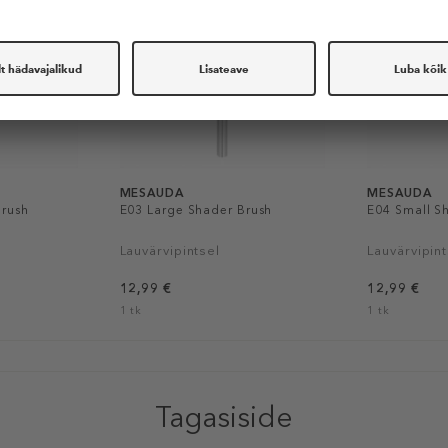
MESAUDA
MESAUDA
Brush
E03 Large Shader Brush
E04 Small S
Lauvärvipintsel
Lauvärvipint
12,99 €
12,99 €
1 tk
1 tk
Tagasiside