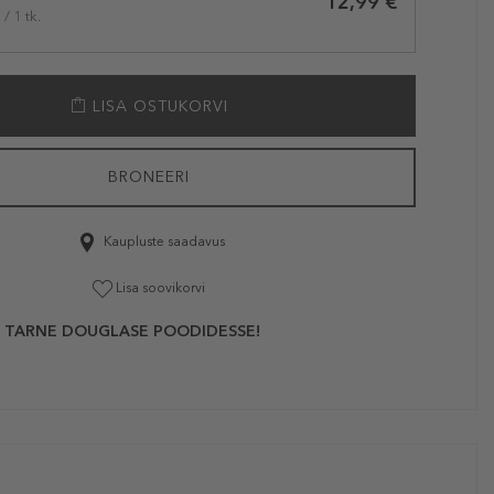
12,99 €
/ 1 tk.
LISA OSTUKORVI
BRONEERI
Kaupluste saadavus
Lisa soovikorvi
 TARNE DOUGLASE POODIDESSE!