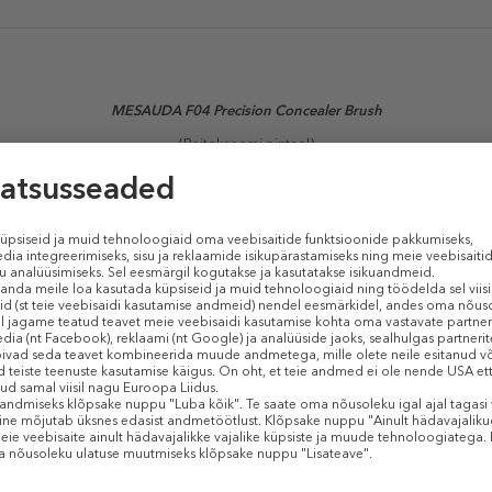
MESAUDA F04 Precision Concealer Brush
(Peitekreemi pintsel)
Brush
sellel pintslil on lame ots ja paksud harjased, mis võimaldavad kre
tratsiooni.
Sarnased tooted