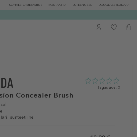
KOHALETOIMETAMINE
KONTAKTID
ILUTEENUSED
DOUGLASE ILUKAART
0
Tagasiside: 0
tähte
ision Concealer Brush
5st
0
tsel
tagasisidest
le
Hari, sünteetiline