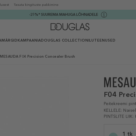
lusest
Tasuta kingituste pakkimine
-25%* SUUREMA MAHUGA LÕHNADELE
AMÄRGID
KAMPAANIA
DOUGLAS COLLECTION
ILUTEENUSED
MESAUDA F04 Precision Concealer Brush
F04 Prec
Peitekreemi pin
KELLELE:
Naise
PINTSLITE LIIK:
Selected
1 tk
variation