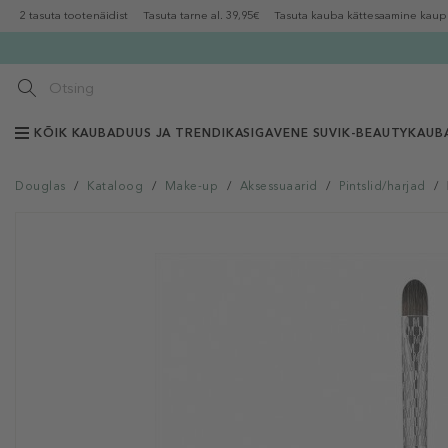
2 tasuta tootenäidist
Tasuta tarne al. 39,95€
Tasuta kauba kättesaamine kaup
KÕIK KAUBAD
UUS JA TRENDIKAS
IGAVENE SUVI
K-BEAUTY
KAUB
Douglas
/
Kataloog
/
Make-up
/
Aksessuaarid
/
Pintslid/harjad
/