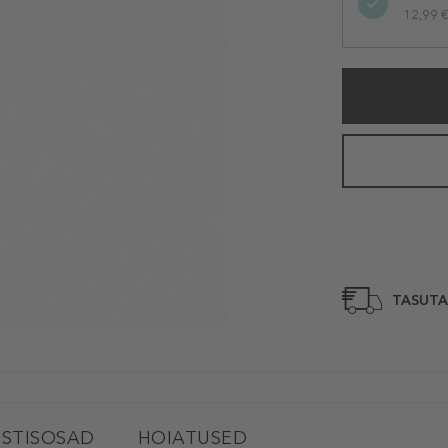
12,99 € 
TASUTA
STISOSAD
HOIATUSED