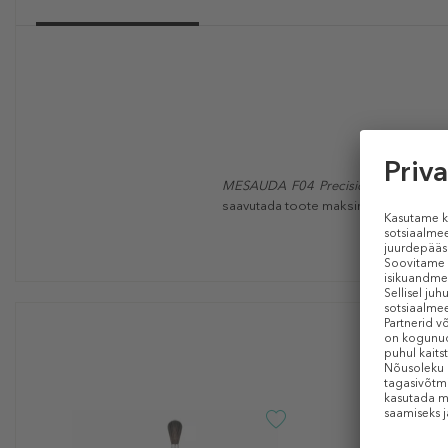
MESAUDA F04 Precision Concealer 
saavutada toote maksimaalset kontsen