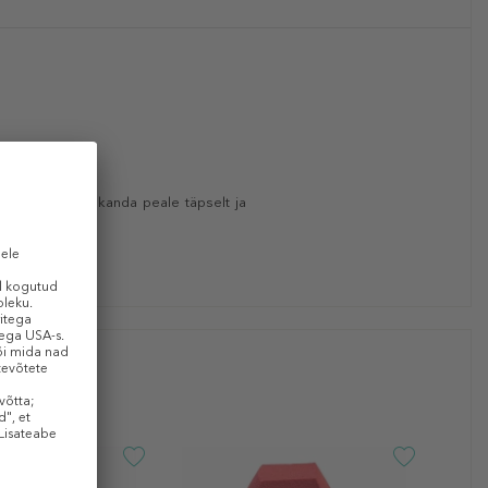
emjaid tooteid kanda peale täpselt ja