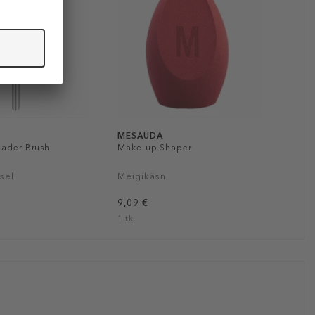
MESAUDA
hader Brush
Make-up Shaper
sel
Meigikäsn
9,09 €
1 tk