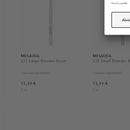
MESAUDA
MESAUDA
E01 Large Blender Brush
E02 Small Blender 
Lauvärvipintsel
Lauvärvipintsel
12,99 €
12,99 €
1 tk
1 tk