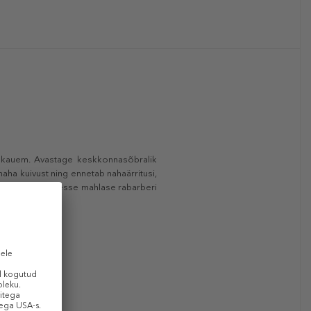
a kauem. Avastage keskkonnasõbralik
aha kuivust ning ennetab nahaärritusi,
d, jättes juustesse mahlase rabarberi