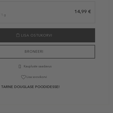
14,99 €
/ 1 g
LISA OSTUKORVI
BRONEERI
Kaupluste saadavus
Lisa soovikorvi
 TARNE DOUGLASE POODIDESSE!