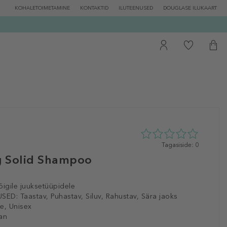
KOHALETOIMETAMINE
KONTAKTID
ILUTEENUSED
DOUGLASE ILUKAART
0
Tagasiside: 0
tähte
ng Solid Shampoo
5st
0
tagasisidest
õigile juuksetüüpidele
SED:
Taastav, Puhastav, Siluv, Rahustav, Sära jaoks
e, Unisex
an