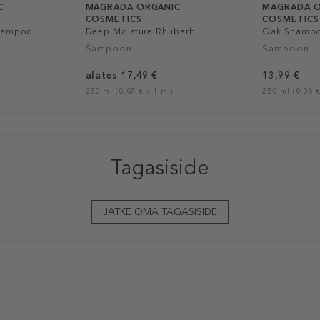
C
MAGRADA ORGANIC
MAGRADA O
COSMETICS
COSMETICS
 Shampoo
Deep Moisture Rhubarb
Oak Shampo
Shampoo
Šampoon
Šampoon
alates 17,49 €
13,99 €
250 ml (0,07 € / 1 ml)
250 ml (0,06 €
Tagasiside
JÄTKE OMA TAGASISIDE