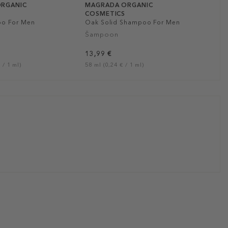
RGANIC
MAGRADA ORGANIC
COSMETICS
o For Men
Oak Solid Shampoo For Men
Šampoon
13,99 €
 / 1 ml)
58 ml (0,24 € / 1 ml)