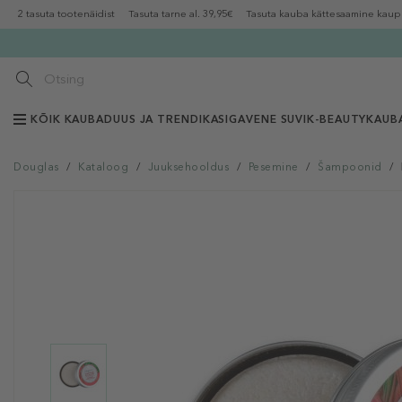
2 tasuta tootenäidist
Tasuta tarne al. 39,95€
Tasuta kauba kättesaamine kaup
KÕIK KAUBAD
UUS JA TRENDIKAS
IGAVENE SUVI
K-BEAUTY
KAUB
Douglas
/
Kataloog
/
Juuksehooldus
/
Pesemine
/
Šampoonid
/