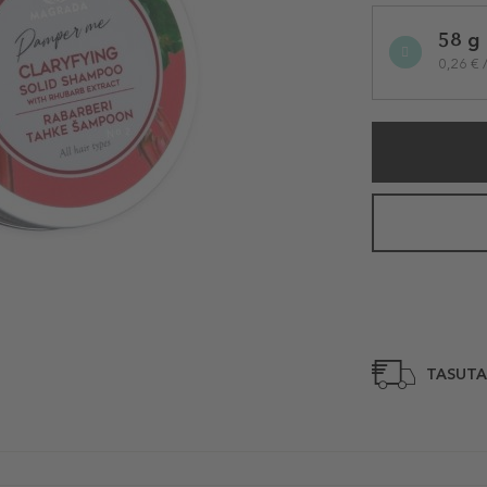
Selected
58 g
variation
0,26 € 
TASUTA