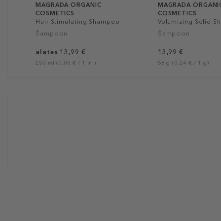
MAGRADA ORGANIC
MAGRADA ORGANI
COSMETICS
COSMETICS
Hair Stimulating Shampoo
Volumizing Solid
Šampoon
Šampoon
alates 13,99 €
13,99 €
250 ml (0,06 € / 1 ml)
58 g (0,24 € / 1 g)