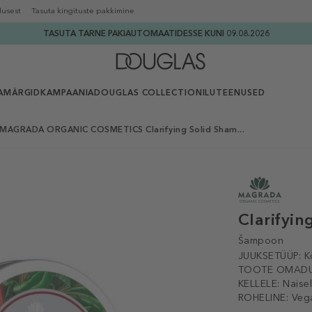
lusest
Tasuta kingituste pakkimine
TASUTA TARNE PAKIAUTOMAATIDESSE KUNI 09.08.2026
AMÄRGID
KAMPAANIA
DOUGLAS COLLECTION
ILUTEENUSED
MAGRADA ORGANIC COSMETICS Clarifying Solid Sham...
Clarifyi
Šampoon
JUUKSETÜÜP:
K
TOOTE OMADU
KELLELE:
Naisel
ROHELINE:
Veg