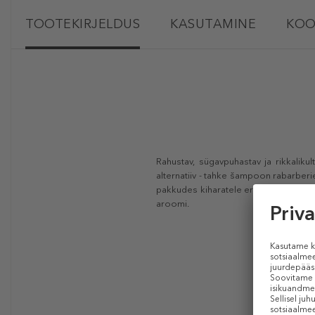
TOOTEKIRJELDUS
KASUTAMINE
KOO
Rahustav, sügavpuhastav ja rikkali
alternatiiv - tahke šampoon rabarberi
pakkudes kiharatele erakordset sära.
aroomi.