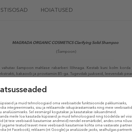
STISOSAD
HOIATUSED
MAGRADA ORGANIC COSMETICS Clarifying Solid Shampoo
(Šampoon)
kult vahutav šampoon mahlase rabarberi lõhnaga. Kestab kuni kolm kord
ekstrakti, kakaovõi ja provitamiin B5-ga. Tugevdab juukseid, leevendab pean
 Lisaks sügavpuhastavale efektile hellitab see šampoon peanahka ja juuksei
TOOTE OMADUSED