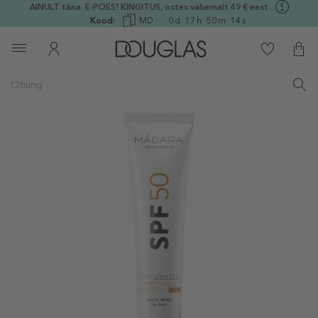
AINULT täna E-POES! KINGITUS, ostes vähemalt 49 € eest
Kood:
MD
0
d
17
h
50
m
14
s