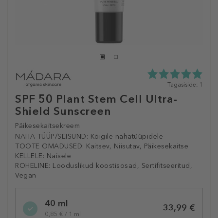
5.0
Tagasiside: 1
tähte
SPF 50 Plant Stem Cell Ultra-
5st
Shield Sunscreen
1
tagasisidest
Päikesekaitsekreem
NAHA TÜÜP/SEISUND:
Kõigile nahatüüpidele
TOOTE OMADUSED:
Kaitsev, Niisutav, Päikesekaitse
KELLELE:
Naisele
ROHELINE:
Looduslikud koostisosad, Sertifitseeritud,
Vegan
Selected
40 ml
variation
33,99 €
0,85 € / 1 ml