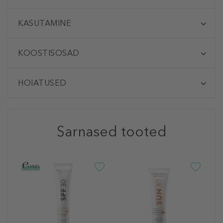
KASUTAMINE
KOOSTISOSAD
HOIATUSED
Sarnased tooted
M
M
S
P
2