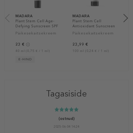
12
MADARA
MADARA
Plant Stem Cell Age-
Plant Stem Cell
Defying Sunscreen SPF
Antioxidant Sunscreen
30
SPF 30
Päikesekaitsekreem
Päikesekaitsekreem
23 €
23,99 €
40 ml (0,75 € / 1 ml)
100 ml (0,24 € / 1 ml)
E-HIND
Tagasiside
(ostnud)
2025-06-04 14:24