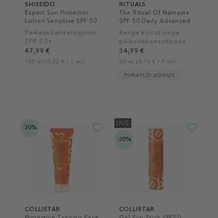
SHISEIDO
RITUALS
Expert Sun Protector
The Ritual Of Namaste
Lotion Sensitive SPF 50
SPF 50 Daily Advanced
Moisturiser
Päikesekaitselosjoon
Kerge koostisega
SPF 50+
päikesekaitsetoode
näole SPF 50
47,99 €
34,99 €
150 ml (0,32 € / 1 ml)
50 ml (0,70 € / 1 ml)
PIIRATUD KOGUS
UUS
-20%
-20%
COLLISTAR
COLLISTAR
Protective Tanning Face
Gel Sun Stick SPF50