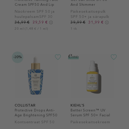
Cream SPF50 And Lip
And Shimmer
Balm Stick SPF30
Highlighter Stick
Näokreem SPF 50 ja
Päikesekaitsepulk
huulepalsamSPF 30
SPF 50+ ja särapulk
36,99 €
29,59 €
39,99 €
31,99 €
20 ml (1,48 € / 1 ml)
1 tk
-20%
COLLISTAR
KIEHL'S
Protective Drops Anti-
Better Screen™ UV
Age Brightening SPF50
Serum SPF 50+ Facial
Sunscreen
Kontsentraat SPF 50
Päikesekaitsekreem