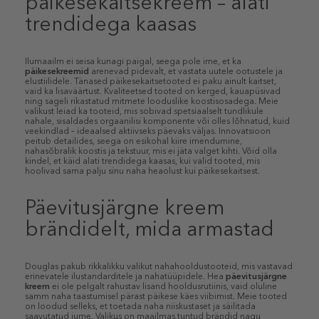
päikesekaitsekreem – alati
trendidega kaasas
Ilumaailm ei seisa kunagi paigal, seega pole ime, et ka
päikesekreemid
arenevad pidevalt, et vastata uutele ootustele ja
elustiilidele. Tänased päikesekaitsetooted ei paku ainult kaitset,
vaid ka lisaväärtust. Kvaliteetsed tooted on kerged, kauapüsivad
ning sageli rikastatud mitmete looduslike koostisosadega. Meie
valikust leiad ka tooteid, mis sobivad spetsiaalselt tundlikule
nahale, sisaldades orgaanilisi komponente või olles lõhnatud, kuid
veekindlad – ideaalsed aktiivseks päevaks väljas. Innovatsioon
peitub detailides, seega on esikohal kiire imendumine,
nahasõbralik koostis ja tekstuur, mis ei jäta valget kihti. Võid olla
kindel, et käid alati trendidega kaasas, kui valid tooted, mis
hoolivad sama palju sinu naha heaolust kui päikesekaitsest.
Päevitusjärgne kreem
brändidelt, mida armastad
Douglas pakub rikkalikku valikut nahahooldustooteid, mis vastavad
erinevatele ilustandarditele ja nahatüüpidele. Hea
päevitusjärgne
kreem
ei ole pelgalt rahustav lisand hooldusrutiinis, vaid oluline
samm naha taastumisel pärast päikese käes viibimist. Meie tooted
on loodud selleks, et toetada naha niiskustaset ja säilitada
saavutatud jume. Valikus on maailmas tuntud brändid nagu