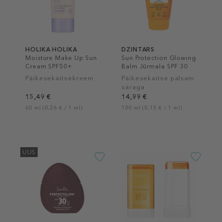
HOLIKA HOLIKA
DZINTARS
Moisture Make Up Sun
Sun Protection Glowing
Cream SPF50+
Balm Jūrmala SPF 30
UVA+UVB
Päikesekaitsekreem
Päikesekaitse palsam
säraga
15,49 €
14,99 €
60 ml (0,26 € / 1 ml)
100 ml (0,15 € / 1 ml)
UUS