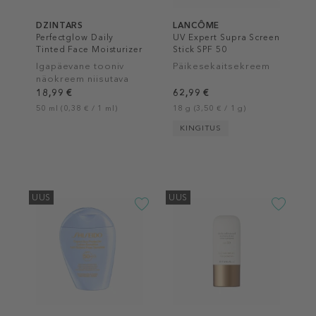
DZINTARS
LANCÔME
Perfectglow Daily
UV Expert Supra Screen
Tinted Face Moisturizer
Stick SPF 50
SPF 30
Igapäevane tooniv
Päikesekaitsekreem
näokreem niisutava
toimega
18,99 €
62,99 €
50 ml (0,38 € / 1 ml)
18 g (3,50 € / 1 g)
KINGITUS
UUS
UUS