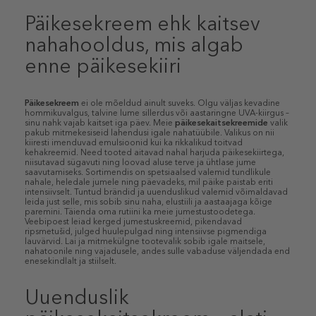
Päikesekreem ehk kaitsev
nahahooldus, mis algab
enne päikesekiiri
Päikesekreem
ei ole mõeldud ainult suveks. Olgu väljas kevadine
hommikuvalgus, talvine lume sillerdus või aastaringne UVA-kiirgus –
sinu nahk vajab kaitset iga päev. Meie
päikesekaitsekreemide
valik
pakub mitmekesiseid lahendusi igale nahatüübile. Valikus on nii
kiiresti imenduvad emulsioonid kui ka rikkalikud toitvad
kehakreemid. Need tooted aitavad nahal harjuda päikesekiirtega,
niisutavad sügavuti ning loovad aluse terve ja ühtlase jume
saavutamiseks. Sortimendis on spetsiaalsed valemid tundlikule
nahale, heledale jumele ning päevadeks, mil päike paistab eriti
intensiivselt. Tuntud brändid ja uuenduslikud valemid võimaldavad
leida just selle, mis sobib sinu naha, elustiili ja aastaajaga kõige
paremini. Täienda oma rutiini ka meie jumestustoodetega.
Veebipoest leiad kerged jumestuskreemid, pikendavad
ripsmetušid, julged huulepulgad ning intensiivse pigmendiga
lauvärvid. Lai ja mitmekülgne tootevalik sobib igale maitsele,
nahatoonile ning vajadusele, andes sulle vabaduse väljendada end
enesekindlalt ja stiilselt.
Uuenduslik