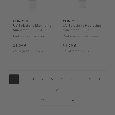
CLINIQUE
CLINIQUE
UV Solutions Mattifying
UV Solutions Hydrating
Sunscreen SPF 50
Sunscreen SPF 50
Päikesekaitsekreem
Päikesekaitsekreem
31,99 €
31,99 €
40 ml (0,80 € / 1 ml)
40 ml (0,80 € / 1 ml)
1
2
3
4
5
6
7
8
9
10
Page
20
size
select