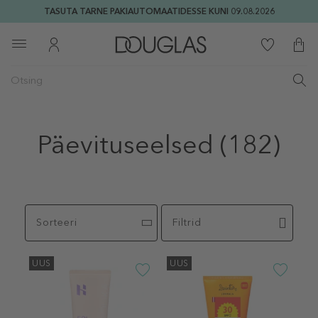
TASUTA TARNE PAKIAUTOMAATIDESSE KUNI 09.08.2026
Päevituseelsed
(182)
Sorteeri
Filtrid
UUS
UUS