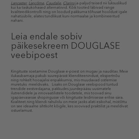
Lancaster
,
Lancôme
,
Caudalie
,
Clarins
ja paljud teised nii luksuslikud
kui ka taskukohased alternatiivid. Kõik tooted läbivad range
kvaliteedikontrolli ning on loodud pakkuma tõhusat hooldust igale
nahatüübile, alates tundlikust kuni normaalse ja kombineeritud
nahani.
Leia endale sobiv
päikesekreem DOUGLASE
veebipoest
Kingituste soetamine Douglase e-poest on mugav ja nauditav. Meie
ilukaubamaja pakub suurepärast klienditeenindust, ekspertnõu
ning rohkelt hooajalisi eripakkumisi, mis muudavad ostlemise
muretuks meeldivaks. Lisaks on Douglase veebipood tuntud
trendide eestvedajana, pakkudes juurdepääsu uusimatele
ilutrendidele ja innovaatilistele toodetele, mis toovad sinu
igapäevasesse shopingusse või kingituste leidmisesse erilise sära.
Kvaliteet ning kliendi rahulolu on meie jaoks alati esikohal, mistõttu
on see ideaalne sihtkoht kõigile, kes soovivad praktilist ja meeldivat
ostuelamust.