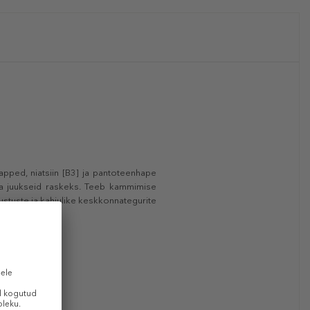
apped, niatsiin [B3] ja pantoteenhape
da juukseid raskeks. Teeb kammimise
justuste ja kahjulike keskkonnategurite