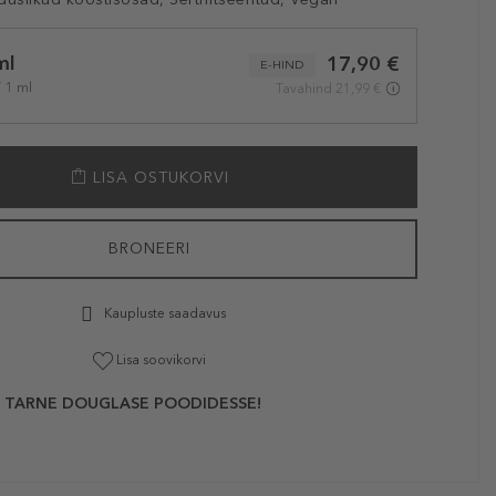
ml
17,90 €
E-HIND
/ 1 ml
Tavahind 21,99 €
LISA OSTUKORVI
BRONEERI
Kaupluste saadavus
Lisa soovikorvi
 TARNE DOUGLASE POODIDESSE!