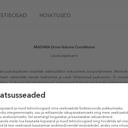
STISOSAD
HOIATUSED
MADARA Grow Volume Conditioner
(Juuksepalsam)
sutav juuksepalsam sisaldab väärtuslikke kukuseene biopolümeere. Aminoh
 Palsam vähendab nende katkemist ja ravib lõhenenud juukseotsi. Ei muu
u läike. Juuksed jäävad siledamad, siidisemad. Kaitseb neid mehaaniliste kah
ndis.
TOOTE OMADUSED