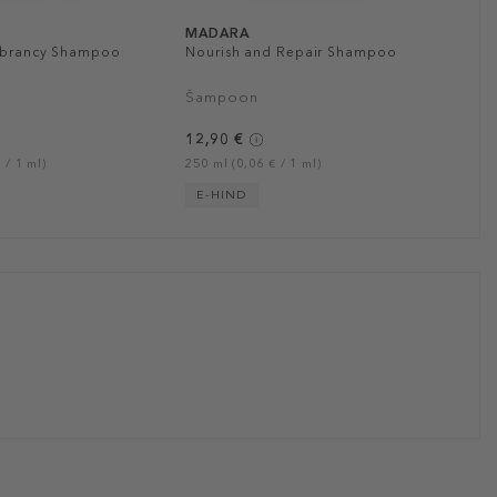
MADARA
ibrancy Shampoo
Nourish and Repair Shampoo
Šampoon
12,90 €
 / 1 ml)
250 ml (0,06 € / 1 ml)
E-HIND