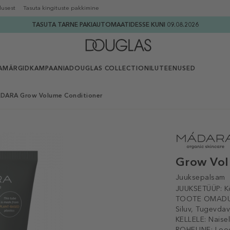
lusest
Tasuta kingituste pakkimine
TASUTA TARNE PAKIAUTOMAATIDESSE KUNI 09.08.2026
AMÄRGID
KAMPAANIA
DOUGLAS COLLECTION
ILUTEENUSED
DARA Grow Volume Conditioner
Grow Vol
Juuksepalsam
JUUKSETÜÜP:
K
TOOTE OMADU
Siluv, Tugevdav
KELLELE:
Naise
ROHELINE:
Lood