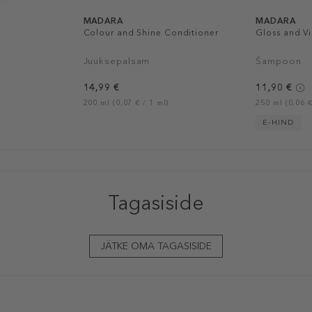
MADARA
MADARA
Colour and Shine Conditioner
Gloss and V
Juuksepalsam
Šampoon
14,99 €
11,90 €
200 ml (0,07 € / 1 ml)
250 ml (0,06 €
E-HIND
Tagasiside
JÄTKE OMA TAGASISIDE