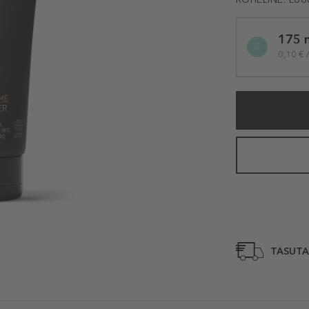
Selected
175 
variation
0,10 € 
TASUTA