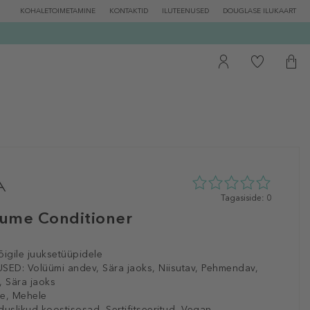
KOHALETOIMETAMINE
KONTAKTID
ILUTEENUSED
DOUGLASE ILUKAART
0
Tagasiside: 0
tähte
ume Conditioner
5st
0
tagasisidest
õigile juuksetüüpidele
SED:
Volüümi andev, Sära jaoks, Niisutav, Pehmendav,
, Sära jaoks
le, Mehele
uslikud koostisosad, Sertifitseeritud, Vegan