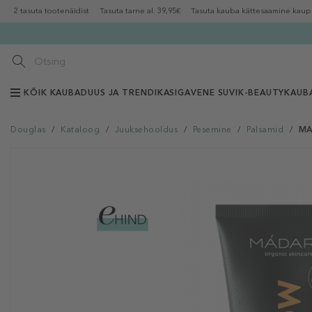
2 tasuta tootenäidist
Tasuta tarne al. 39,95€
Tasuta kauba kättesaamine kaup
KÕIK KAUBAD
UUS JA TRENDIKAS
IGAVENE SUVI
K-BEAUTY
KAUB
Douglas
/
Kataloog
/
Juuksehooldus
/
Pesemine
/
Palsamid
/
MA