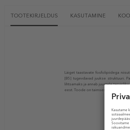
TOOTEKIRJELDUS
KASUTAMINE
KOO
Läiget taastavate fosfolipiidega nii
[B5] tugevdavad juukse struktuuri.
lihtsamaks ja annab juustele tervislik
eest. Toode on taimses bioplast pake