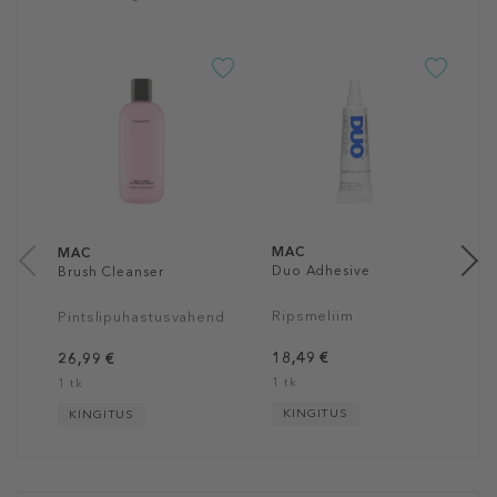
-5
M
L
R
2
1
MAC
MAC
Duo Adhesive
Brush Cleanser
Ripsmeliim
Pintslipuhastusvahend
18,49 €
26,99 €
1 tk
1 tk
KINGITUS
KINGITUS