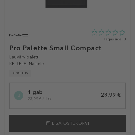
0
Tagasiside: 0
tähte
Pro Palette Small Compact
5st
0
Lauvärvipalett
tagasisidest
KELLELE:
Naisele
KINGITUS
Selected
1 gab
variation
23,99 €
23,99 € / 1 tk.
LISA OSTUKORVI