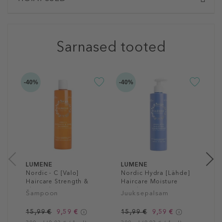
Sarnased tooted
-40%
-40%
-4
L
N
H
S
J
1
30
LUMENE
LUMENE
Nordic - C [Valo]
Nordic Hydra [Lähde]
Haircare Strength &
Haircare Moisture
Shine Shampoo
Conditioner
Šampoon
Juuksepalsam
15,99 €
9,59 €
15,99 €
9,59 €