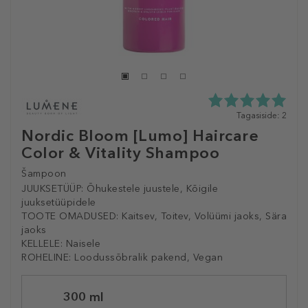
5.0
Tagasiside: 2
tähte
Nordic Bloom [Lumo] Haircare
5st
Color & Vitality Shampoo
2
tagasisidest
Šampoon
JUUKSETÜÜP:
Õhukestele juustele, Kõigile
juuksetüüpidele
TOOTE OMADUSED:
Kaitsev, Toitev, Volüümi jaoks, Sära
jaoks
KELLELE:
Naisele
ROHELINE:
Loodussõbralik pakend, Vegan
Selected
300 ml
variation