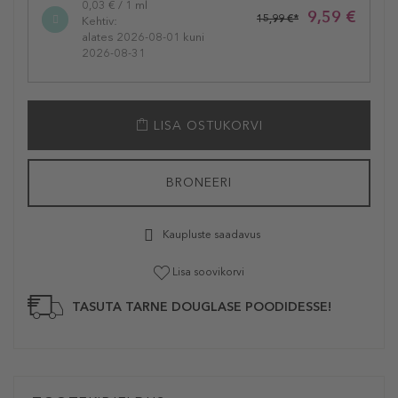
0,03 € / 1 ml
9,59 €
15,99 €*
Kehtiv:
alates 2026-08-01 kuni
2026-08-31
LISA OSTUKORVI
BRONEERI
Kaupluste saadavus
Lisa soovikorvi
TASUTA TARNE DOUGLASE POODIDESSE!