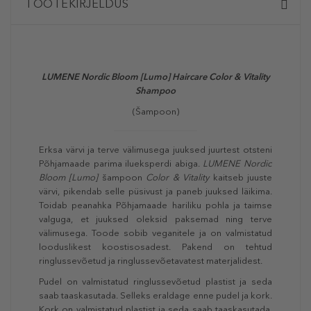
TOOTEKIRJELDUS
LUMENE Nordic Bloom [Lumo] Haircare Color & Vitality
Shampoo
(Šampoon)
Erksa värvi ja terve välimusega juuksed juurtest otsteni
Põhjamaade parima ilueksperdi abiga.
LUMENE Nordic
Bloom [Lumo]
šampoon
Color & Vitality
kaitseb juuste
värvi, pikendab selle püsivust ja paneb juuksed läikima.
Toidab peanahka Põhjamaade hariliku pohla ja taimse
valguga, et juuksed oleksid paksemad ning terve
välimusega. Toode sobib veganitele ja on valmistatud
looduslikest koostisosadest. Pakend on tehtud
ringlussevõetud ja ringlussevõetavatest materjalidest.
Pudel on valmistatud ringlussevõetud plastist ja seda
saab taaskasutada. Selleks eraldage enne pudel ja kork.
Kork on valmistatud plastist ja seda saab taaskasutada.