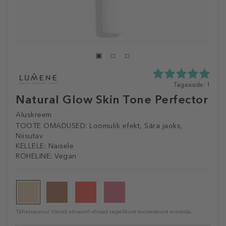
5.0
Tagasiside: 1
tähte
Natural Glow Skin Tone Perfector
5st
1
Aluskreem
tagasisidest
TOOTE OMADUSED:
Loomulik efekt, Sära jaoks,
Niisutav
KELLELE:
Naisele
ROHELINE:
Vegan
Tähelepanu! Värvid ekraanil võivad tegelikust tootevärvist erineda.