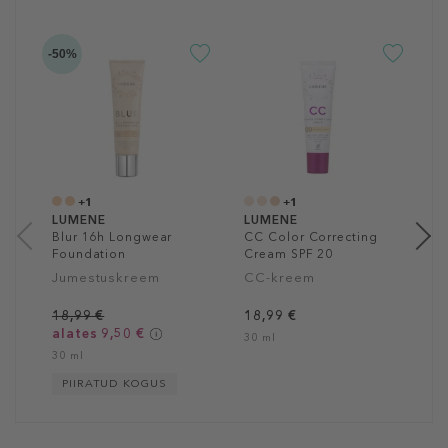
-50%
-4
L
S
F
J
2
3
+1
+1
LUMENE
LUMENE
Blur 16h Longwear
CC Color Correcting
Foundation
Cream SPF 20
Jumestuskreem
CC-kreem
18,99 €
18,99 €
alates 9,50 €
30 ml
30 ml
PIIRATUD KOGUS