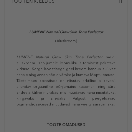
TOOTEKIRJELDUS
LUMENE Natural Glow Skin Tone Perfector
(Aluskreem)
LUMENE Natural Glow Skin Tone Perfector
meigi
aluskreem lisab jumele loomuliku ja tervisest pakatava
kirkuse. Kerge koostisega geel-kreem kandub sujuvalt
nahale ning annab näole värske ja kumava lõpptulemuse.
Täistaimses koostises on niisutav arktiline allikavesi,
silendav orgaaniline põhjamaine kasemahl ning sära
andev arktiline murakas, mis muudavad naha niisutatuks,
kiirgavaks ja siledaks. Valgust peegeldavad
pigmendiosakesed muudavad naha veelgi säravamaks.
TOOTE OMADUSED