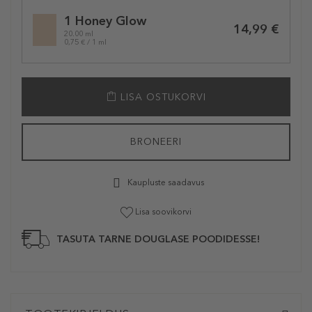
Selected
1 Honey Glow
variation
14,99 €
20.00 ml
0,75 € / 1 ml
LISA OSTUKORVI
BRONEERI
Kaupluste saadavus
Lisa soovikorvi
TASUTA TARNE DOUGLASE POODIDESSE!