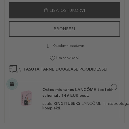
LISA OSTUKORVI
BRONEERI
Kaupluste saadavus
Lisa soovikorvi
TASUTA TARNE DOUGLASE POODIDESSE!
Ostes mis tahes LANCÔME tooteid
vähemalt 149 EUR eest,
saate
KINGITUSEKS
LANCÔME
minitoodeteg
komplekti.