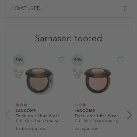
HOIATUSED
Sarnased tooted
-50%
-50%
L
T
S
P
K
a
1
LANCÔME
LANCÔME
Teint Idole Ultra Wear
Teint Idole Ultra Wear
C.E. Skin Transforming
C.E. Skin Transforming
Bronzer
Highlighter
Päikesepuuder
Särapuuder