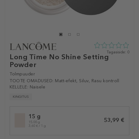
0
Tagasiside: 0
Long Time No Shine Setting
tähte
Powder
5st
0
tagasisidest
Tolmpuuder
TOOTE OMADUSED:
Matt-efekt, Siluv, Rasu kontroll
KELLELE:
Naisele
KINGITUS
Selected
15 g
variation
53,99 €
15.00 g
3,60 € / 1 g