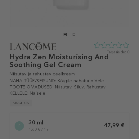
0
Tagasiside: 0
Hydra Zen Moisturising And
tähte
Soothing Gel Cream
5st
0
tagasisidest
Niisutav ja rahustav geelkreem
NAHA TÜÜP/SEISUND:
Kõigile nahatüüpidele
TOOTE OMADUSED:
Niisutav, Siluv, Rahustav
KELLELE:
Naisele
KINGITUS
Selected
30 ml
variation
47,99 €
1,60 € / 1 ml