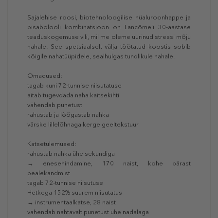
Sajalehise roosi, biotehnoloogilise hüaluroonhappe ja
bisabolooli kombinatsioon on Lancôme’i 30-aastase
teaduskogemuse vili, mil me oleme uurinud stressi mõju
nahale. See spetsiaalselt välja töötatud koostis sobib
kõigile nahatüüpidele, sealhulgas tundlikule nahale.
Omadused:
tagab kuni 72-tunnise niisutatuse
aitab tugevdada naha kaitsekihti
vähendab punetust
rahustab ja lõõgastab nahka
värske lillelõhnaga kerge geeltekstuur
Katsetulemused:
rahustab nahka ühe sekundiga
→ enesehindamine, 170 naist, kohe pärast
pealekandmist
tagab 72-tunnise niisutuse
Hetkega 152% suurem niisutatus
→ instrumentaalkatse, 28 naist
vähendab nähtavalt punetust ühe nädalaga