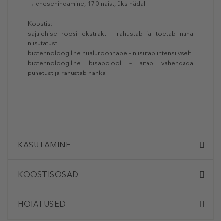
→ enesehindamine, 170 naist, üks nädal
Koostis:
sajalehise roosi ekstrakt – rahustab ja toetab naha
niisutatust
biotehnoloogiline hüaluroonhape – niisutab intensiivselt
biotehnoloogiline bisabolool – aitab vähendada
punetust ja rahustab nahka
KASUTAMINE
KOOSTISOSAD
HOIATUSED