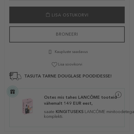
LISA OSTUKORVI
BRONEERI
Kaupluste saadavus
Lisa soovikorvi
TASUTA TARNE DOUGLASE POODIDESSE!
Ostes mis tahes LANCÔME tooteid
vähemalt 149 EUR eest,
saate
KINGITUSEKS
LANCÔME
minitoodeteg
komplekti.