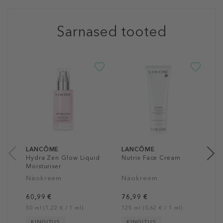
Sarnased tooted
-5
L
A
E
N
3
15
LANCÔME
LANCÔME
Hydra Zen Glow Liquid
Nutrix Face Cream
Moisturiser
Näokreem
Näokreem
60,99 €
76,99 €
50 ml (1,22 € / 1 ml)
125 ml (0,62 € / 1 ml)
KINGITUS
KINGITUS