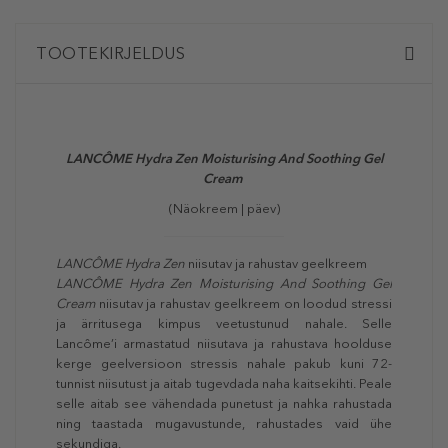
TOOTEKIRJELDUS
LANCÔME Hydra Zen Moisturising And Soothing Gel
Cream
(Näokreem | päev)
LANCÔME
Hydra Zen
niisutav ja rahustav geelkreem
LANCÔME Hydra Zen Moisturising And Soothing Gel
Cream
niisutav ja rahustav geelkreem on loodud stressi
ja ärritusega kimpus veetustunud nahale. Selle
Lancôme’i armastatud niisutava ja rahustava hoolduse
kerge geelversioon stressis nahale pakub kuni 72-
tunnist niisutust ja aitab tugevdada naha kaitsekihti. Peale
selle aitab see vähendada punetust ja nahka rahustada
ning taastada mugavustunde, rahustades vaid ühe
sekundiga.