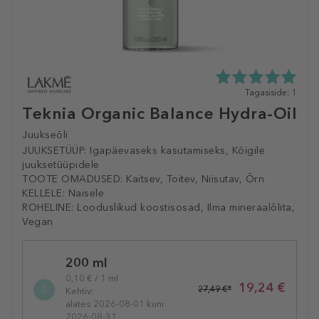
5.0
Tagasiside: 1
tähte
Teknia Organic Balance Hydra-Oil
5st
1
Juukseõli
tagasisidest
JUUKSETÜÜP:
Igapäevaseks kasutamiseks, Kõigile
juuksetüüpidele
TOOTE OMADUSED:
Kaitsev, Toitev, Niisutav, Õrn
KELLELE:
Naisele
ROHELINE:
Looduslikud koostisosad, Ilma mineraalõlita,
Vegan
Selected
200 ml
variation
0,10 € / 1 ml
19,24 €
27,49 €*
Kehtiv:
alates 2026-08-01 kuni
2026-08-31