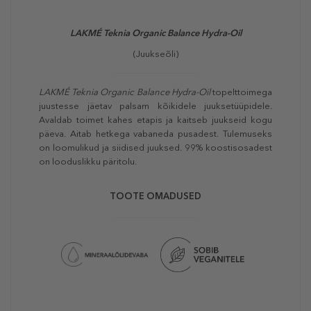
LAKMÉ
Teknia Organic Balance Hydra-Oil
(Juukseõli)
LAKMÉ Teknia Organic Balance Hydra-Oil
topelttoimega
juustesse jäetav palsam kõikidele juuksetüüpidele.
Avaldab toimet kahes etapis ja kaitseb juukseid kogu
päeva. Aitab hetkega vabaneda pusadest. Tulemuseks
on loomulikud ja siidised juuksed. 99% koostisosadest
on looduslikku päritolu.
TOOTE OMADUSED