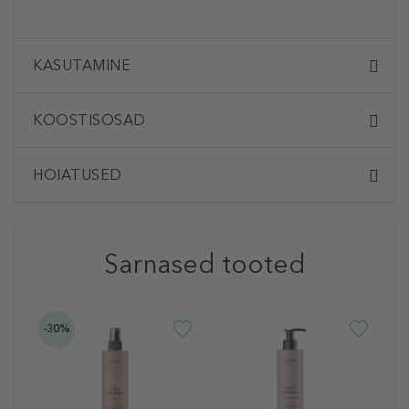
KASUTAMINE
KOOSTISOSAD
HOIATUSED
Sarnased tooted
-30%
L
T
C
J