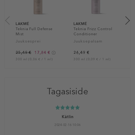
2
30
LAKMÉ
LAKMÉ
Teknia Full Defense
Teknia Frizz Control
Mist
Conditioner
Juuksesprei
Juuksepalsam
25,49 €
17,84 €
26,49 €
300 ml (0,06 € / 1 ml)
300 ml (0,09 € / 1 ml)
Tagasiside
Kätlin
2024-02-16 10:06