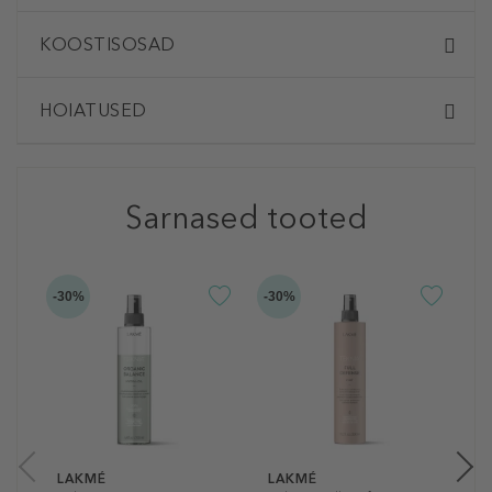
KOOSTISOSAD
HOIATUSED
Sarnased tooted
-30%
-30%
L
T
C
J
2
30
LAKMÉ
LAKMÉ