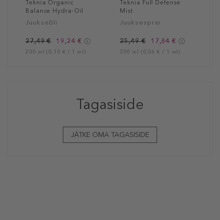
Teknia Organic
Teknia Full Defense
Balance Hydra-Oil
Mist
Juukseõli
Juuksesprei
27,49 €
19,24 €
25,49 €
17,84 €
200 ml (0,10 € / 1 ml)
300 ml (0,06 € / 1 ml)
Tagasiside
JÄTKE OMA TAGASISIDE