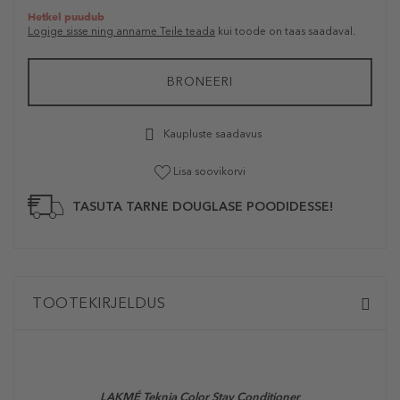
Hetkel puudub
Logige sisse ning anname Teile teada
kui toode on taas saadaval.
BRONEERI
Kaupluste saadavus
Lisa soovikorvi
TASUTA TARNE DOUGLASE POODIDESSE!
TOOTEKIRJELDUS
LAKMÉ Teknia Color Stay Conditioner