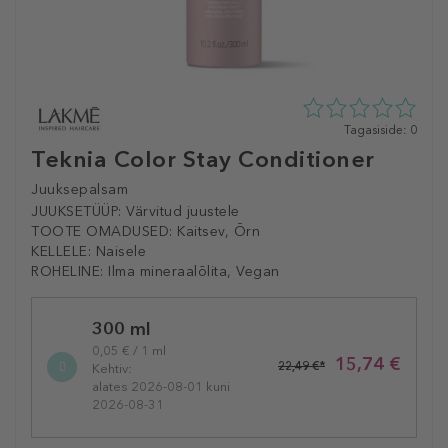
0
Tagasiside: 0
tähte
Teknia Color Stay Conditioner
5st
0
Juuksepalsam
tagasisidest
JUUKSETÜÜP:
Värvitud juustele
TOOTE OMADUSED:
Kaitsev, Õrn
KELLELE:
Naisele
ROHELINE:
Ilma mineraalõlita, Vegan
Selected
300 ml
variation
0,05 € / 1 ml
15,74 €
22,49 €*
Kehtiv:
alates 2026-08-01 kuni
2026-08-31