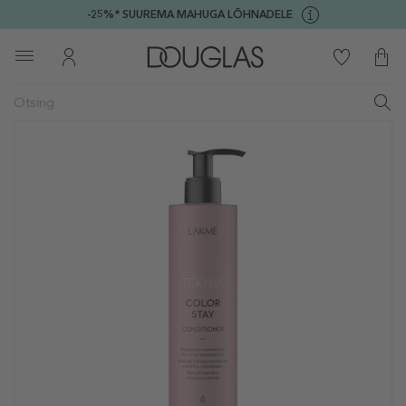
-25%* SUUREMA MAHUGA LÕHNADELE