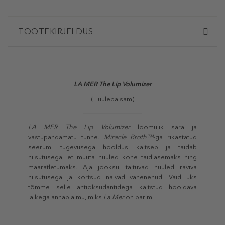
TOOTEKIRJELDUS
LA MER
The Lip Volumizer
(Huulepalsam)
LA MER
The Lip Volumizer
loomulik sära ja
vastupandamatu tunne.
Miracle Broth™
-ga rikastatud
seerumi tugevusega hooldus kaitseb ja täidab
niisutusega, et muuta huuled kohe täidlasemaks ning
määratletumaks. Aja jooksul täituvad huuled raviva
niisutusega ja kortsud näivad vähenenud. Vaid üks
tõmme selle antioksüdantidega kaitstud hooldava
läikega annab aimu, miks
La Mer
on parim.