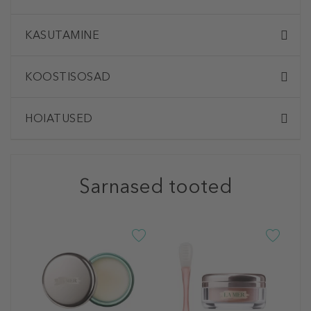
KASUTAMINE
KOOSTISOSAD
HOIATUSED
Sarnased tooted
L
T
W
M