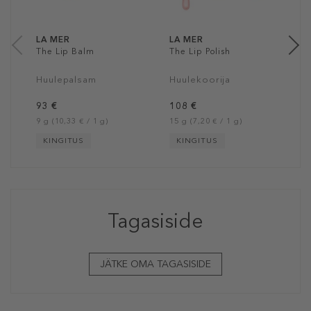
1
20
LA MER
LA MER
The Lip Balm
The Lip Polish
Huulepalsam
Huulekoorija
93 €
108 €
9 g (10,33 € / 1 g)
15 g (7,20 € / 1 g)
KINGITUS
KINGITUS
Tagasiside
JÄTKE OMA TAGASISIDE