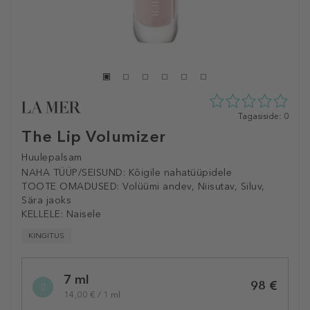
0
Tagasiside: 0
tähte
The Lip Volumizer
5st
0
Huulepalsam
tagasisidest
NAHA TÜÜP/SEISUND:
Kõigile nahatüüpidele
TOOTE OMADUSED:
Volüümi andev, Niisutav, Siluv,
Sära jaoks
KELLELE:
Naisele
KINGITUS
Selected
7 ml
variation
98 €
14,00 € / 1 ml