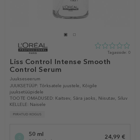
0
Tagasiside: 0
tähte
Liss Control Intense Smooth
5st
Control Serum
0
tagasisidest
Juukseseerum
JUUKSETÜÜP:
Tõrksatele juustele, Kõigile
juuksetüüpidele
TOOTE OMADUSED:
Kaitsev, Sära jaoks, Niisutav, Siluv
KELLELE:
Naisele
PIIRATUD KOGUS
Selected
50 ml
variation
24,99 €