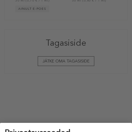
30 ml (0,70 € / 1 ml)
50 ml (0,80 € / 1 ml)
AINULT E-POES
Tagasiside
JÄTKE OMA TAGASISIDE