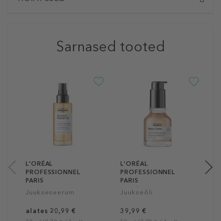
Sarnased tooted
L
P
P
L
J
P
A
2
S
12
L'ORÉAL
L'ORÉAL
PROFESSIONNEL
PROFESSIONNEL
PARIS
PARIS
Absolut Repair Oil
Metal Detox
Juukseseerum
Juukseõli
Multi-Benefit Leave In
Concentrated Oil
Treatment
alates 20,99 €
39,99 €