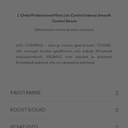
L'Oréal Professionnel Paris Liss Control Intense Smooth
Control Serum
(Intensiivne vormiv ja siluv seerum)
LISS CONTROL – siluv ja vormiv geel-kreem. TOODE:
sile soengut hoidev geelkreem, mis pakub 24-tunnist
niiskuskontrolli. VÄLIMUS: eriti siledad ja elastsed
föönitatud juuksed, mis on säravad ja pehmed.
KASUTAMINE
KOOSTISOSAD
HOIATUSED