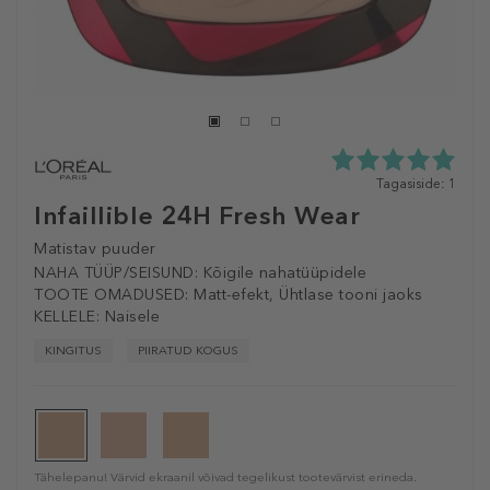
5.0
Tagasiside: 1
tähte
Infaillible 24H Fresh Wear
5st
1
Matistav puuder
tagasisidest
NAHA TÜÜP/SEISUND:
Kõigile nahatüüpidele
TOOTE OMADUSED:
Matt-efekt, Ühtlase tooni jaoks
KELLELE:
Naisele
KINGITUS
PIIRATUD KOGUS
Tähelepanu! Värvid ekraanil võivad tegelikust tootevärvist erineda.