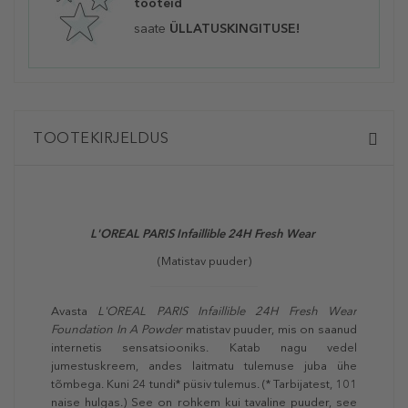
tooteid
saate
ÜLLATUSKINGITUSE!
TOOTEKIRJELDUS
L'OREAL PARIS
Infaillible 24H Fresh Wear
(Matistav puuder)
Avasta
L'OREAL PARIS
Infaillible 24H Fresh Wear
Foundation In A Powder
matistav puuder, mis on saanud
internetis sensatsiooniks. Katab nagu vedel
jumestuskreem, andes laitmatu tulemuse juba ühe
tõmbega. Kuni 24 tundi* püsiv tulemus. (* Tarbijatest, 101
naise hulgas.) See on rohkem kui tavaline puuder, see