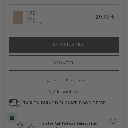
Selected
120
variation
20,99 €
9.00 g
2,33 € / 1 g
LISA OSTUKORVI
BRONEERI
Kaupluste saadavus
Lisa soovikorvi
TASUTA TARNE DOUGLASE POODIDESSE!
Ostes tähtedega tähistatud