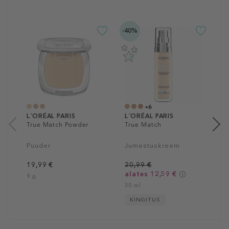
-40%
L
T
P
1
6
+6
L´ORÉAL PARIS
L´ORÉAL PARIS
True Match Powder
True Match
Puuder
Jumestuskreem
19,99 €
20,99 €
alates 12,59 €
9 g
30 ml
KINGITUS