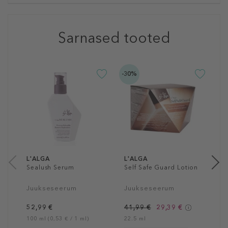
Sarnased tooted
-30%
L
B
J
9
12
L'ALGA
L'ALGA
Sealush Serum
Self Safe Guard Lotion
Juukseseerum
Juukseseerum
52,99 €
41,99 €
29,39 €
100 ml (0,53 € / 1 ml)
22.5 ml