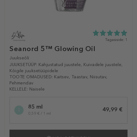
5.0
Tagasiside: 1
tähte
Seanord 5™ Glowing Oil
5st
1
Juukseõli
tagasisidest
JUUKSETÜÜP:
Kahjustatud juustele, Kuivadele juustele,
Kõigile juuksetüüpidele
TOOTE OMADUSED:
Kaitsev, Taastav, Niisutav,
Pehmendav
KELLELE:
Naisele
Selected
85 ml
variation
49,99 €
0,59 € / 1 ml