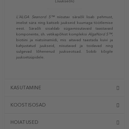
(Juukseõli)
L'ALGA
Seanord 5™
niisutav säraõli lisab pehmust,
imelist sära ning kaitseb juukseid kuumaga töötlemise
eest. Säraõli sisaldab sügavniisutavaid taastavaid
komponente, sh. vetikapõhist kompleksi
AlgaNord 5™
,
biotiini ja niatsiinamiidi, mis aitavad taastada kuivi ja
kahjustatud juukseid, niisutavad ja toidavad ning
sulgevad lõhenenud juukseotsad. Sobib kõigile
juuksetüüpidele.
KASUTAMINE
KOOSTISOSAD
HOIATUSED