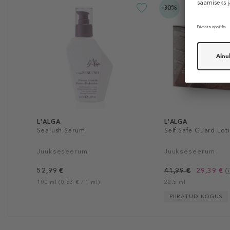
-30%
L'ALGA
L'ALGA
Sealush Serum
Self Safe Guard Lot
Juukseseerum
Juukseseerum
52,99 €
41,99 €
29,39 €
100 ml (0,53 € / 1 ml)
22.5 ml
PIIRATUD KOGUS