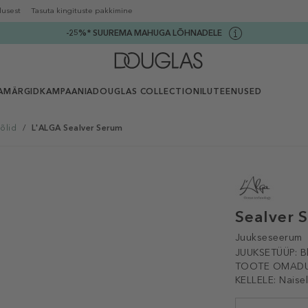
lusest
Tasuta kingituste pakkimine
-25%* SUUREMA MAHUGA LÕHNADELE
AMÄRGID
KAMPAANIA
DOUGLAS COLLECTION
ILUTEENUSED
õlid
/
L'ALGA Sealver Serum
Sealver 
Juukseseerum
JUUKSETÜÜP:
B
TOOTE OMADU
KELLELE:
Naise
Selected