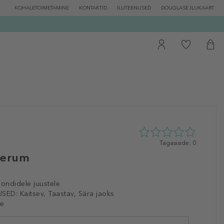
KOHALETOIMETAMINE
KONTAKTID
ILUTEENUSED
DOUGLASE ILUKAART
0
Tagasiside: 0
tähte
Serum
5st
0
tagasisidest
londidele juustele
SED:
Kaitsev, Taastav, Sära jaoks
le