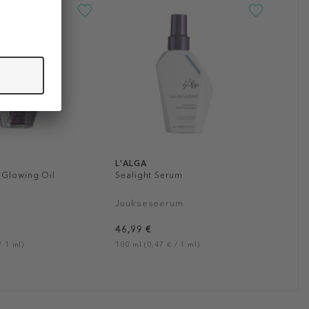
L'ALGA
Glowing Oil
Sealight Serum
Juukseseerum
46,99 €
/ 1 ml)
100 ml (0,47 € / 1 ml)