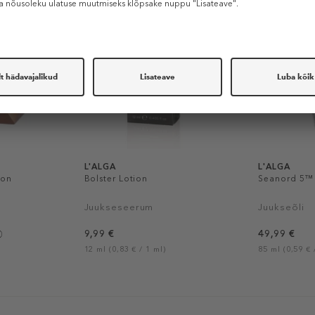
L'ALGA
L'ALGA
ion
Bolster Lotion
Seanord 5™ 
Juukseseerum
Juukseõli
9,99 €
49,99 €
12 ml (0,83 € / 1 ml)
85 ml (0,59 € 