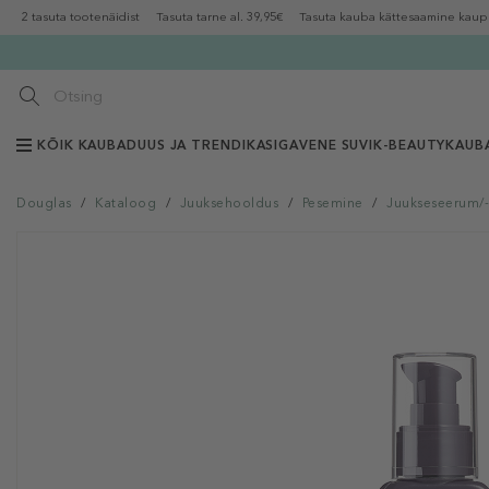
2 tasuta tootenäidist
Tasuta tarne al. 39,95€
Tasuta kauba kättesaamine kaup
KÕIK KAUBAD
UUS JA TRENDIKAS
IGAVENE SUVI
K-BEAUTY
KAUB
Douglas
/
Kataloog
/
Juuksehooldus
/
Pesemine
/
Juukseseerum/-