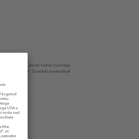
e lõhenemist ning annab kaitse kuumaga
e toonide teket. Sisaldab teaduslikult