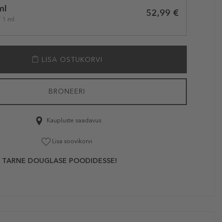
ml
52,99 €
/ 1 ml
LISA OSTUKORVI
BRONEERI
Kaupluste saadavus
Lisa soovikorvi
 TARNE DOUGLASE POODIDESSE!