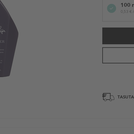
100 
variation
0,53 € 
TASUTA