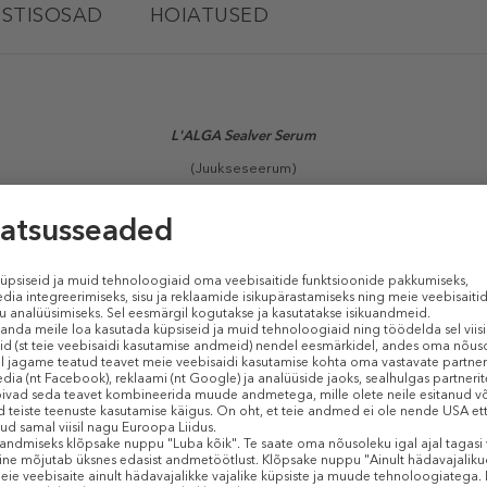
STISOSAD
HOIATUSED
L'ALGA Sealver Serum
(Juukseseerum)
kalikult sära lisav juukseseerum lisab pehmust, aitab ennetada juukseotst
äilitada värske ja puhta blondi juuksetooni ning ennetada kollaste ja soojad
kompleksi.
Sarnased tooted