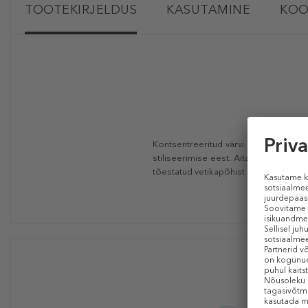
TOOTEKIRJELDUS
KASUTAMINE
KOO
Kontsentreeritud värvi kaitsev ja rik
stiliseerimise eest. Aitab pikemalt s
tõestatud vetikapõhist
AlgaNord 5
™ 