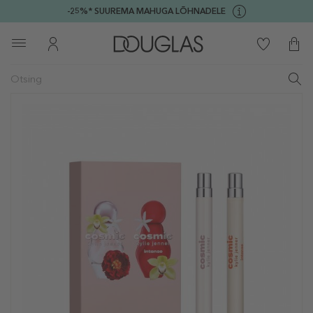
-25%* SUUREMA MAHUGA LÕHNADELE