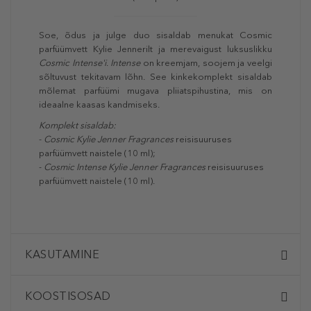
Soe, õdus ja julge duo sisaldab menukat Cosmic
parfüümvett Kylie Jennerilt ja merevaigust luksuslikku
Cosmic Intense'i
.
Intense
on kreemjam, soojem ja veelgi
sõltuvust tekitavam lõhn. See kinkekomplekt sisaldab
mõlemat parfüümi mugava pliiatspihustina, mis on
ideaalne kaasas kandmiseks.
Komplekt sisaldab:
-
Cosmic Kylie Jenner Fragrances
reisisuuruses
parfüümvett naistele (10 ml);
-
Cosmic Intense Kylie Jenner Fragrances
reisisuuruses
parfüümvett naistele
(10 ml).
KASUTAMINE
KOOSTISOSAD