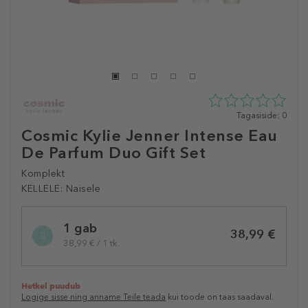
0
Tagasiside: 0
tähte
Cosmic Kylie Jenner Intense Eau
5st
De Parfum Duo Gift Set
0
tagasisidest
Komplekt
KELLELE:
Naisele
Selected
1 gab
variation
38,99 €
38,99 € / 1 tk.
Hetkel puudub
Logige sisse ning anname Teile teada
kui toode on taas saadaval.