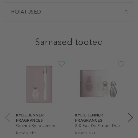
HOIATUSED
Sarnased tooted
K
F
C
E
K
T
S
6
1
KYLIE JENNER
KYLIE JENNER
FRAGRANCES
FRAGRANCES
Cosmic Kylie Jenner
2.0 Eau De Parfum Duo
Eau De Parfum Mini
Gift Set
Komplekt
Komplekt
Duo Gift Set