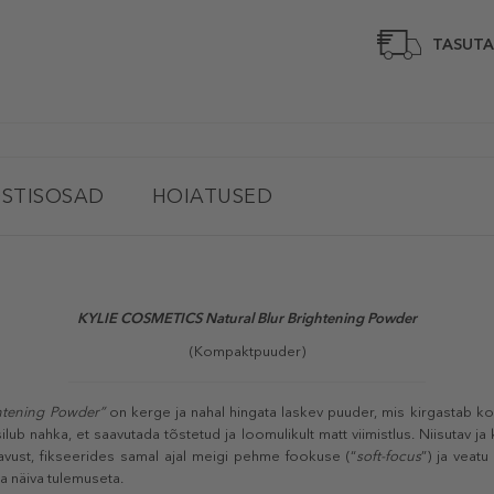
TASUTA
STISOSAD
HOIATUSED
KYLIE COSMETICS Natural Blur Brightening Powder
(Kompaktpuuder)
htening Powder”
on kerge ja nahal hingata laskev puuder, mis kirgastab ko
lub nahka, et saavutada tõstetud ja loomulikult matt viimistlus. Niisutav j
avust, fikseerides samal ajal meigi pehme fookuse (“
soft-focus
”) ja veat
a näiva tulemuseta.