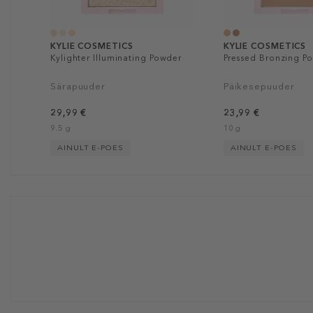
KYLIE COSMETICS
KYLIE COSMETICS
Kylighter Illuminating Powder
Pressed Bronzing P
Särapuuder
Päikesepuuder
29,99 €
23,99 €
9.5 g
10 g
AINULT E-POES
AINULT E-POES