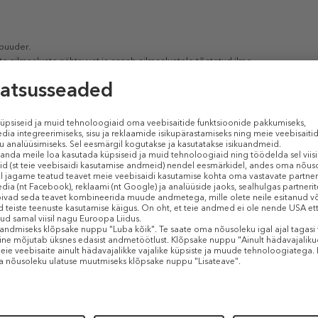
 puuder.
 silmaaluste nähtavust ja annab silmaalustele tõstetud ilme.
use ja veatu airbrush-tulemuse.
a tekstuuri nähtavust.
higile ja niiskusele.
ltel.
ontesse ega tekita fotodel flashback-efekti.
vatav.
sid, ega gluteeni ning lisaks veel rohkem kui 1600 koostisosa, mis on Eu
oostisosi.
TOOTE OMADUSED