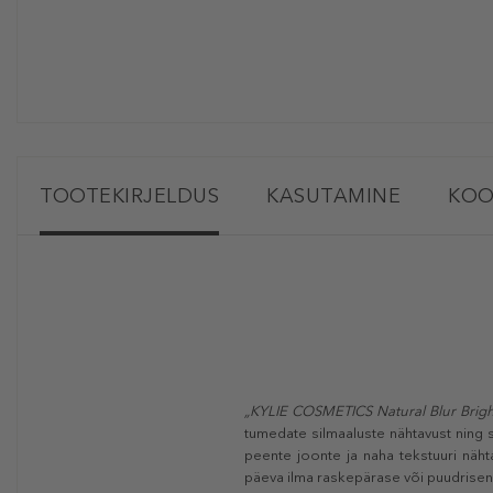
TOOTEKIRJELDUS
KASUTAMINE
KOO
„KYLIE COSMETICS Natural Blur Brig
tumedate silmaaluste nähtavust ning si
peente joonte ja naha tekstuuri näht
päeva ilma raskepärase või puudrisen