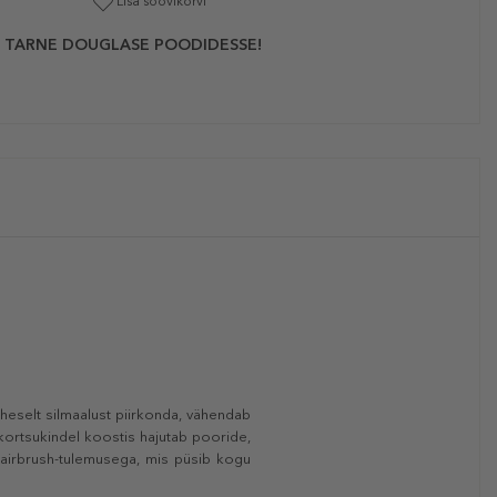
Lisa soovikorvi
 TARNE DOUGLASE POODIDESSE!
heselt silmaalust piirkonda, vähendab
a kortsukindel koostis hajutab pooride,
u airbrush-tulemusega, mis püsib kogu