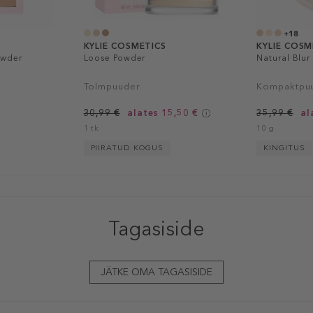
+18
KYLIE COSMETICS
KYLIE COSM
owder
Loose Powder
Natural Blu
Tolmpuuder
Kompaktpu
30,99 €
alates 15,50 €
35,99 €
al
1 tk
10 g
PIIRATUD KOGUS
KINGITUS
Tagasiside
JÄTKE OMA TAGASISIDE