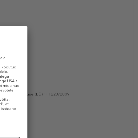
roopa Liidu määruse (EÜ) nr 1223/2009