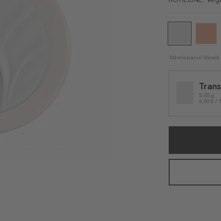
Tähelepanu! Värvid e
Selected
Trans
variation
5.00 g
6,00 € / 