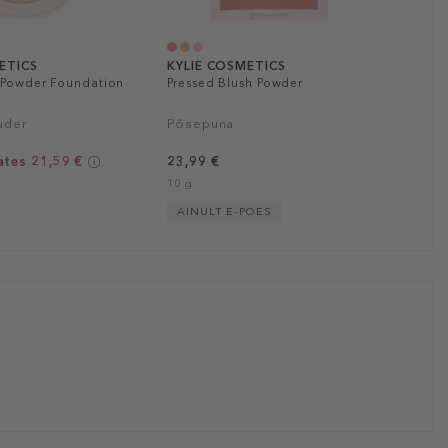
ETICS
KYLIE COSMETICS
r Powder Foundation
Pressed Blush Powder
uder
Põsepuna
ates 21,59 €
23,99 €
10 g
AINULT E-POES