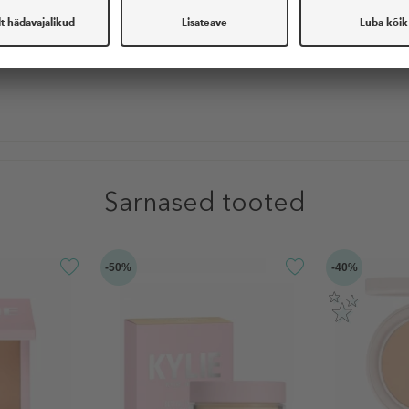
Sarnased tooted
-50%
-40%