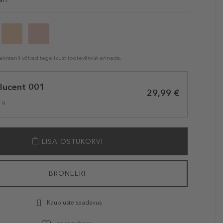
kraanil võivad tegelikust tootevärvist erineda.
lucent 001
29,99 €
1 g
LISA OSTUKORVI
BRONEERI
Kaupluste saadavus