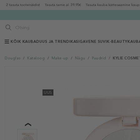
2 tasuta tootenäidist
Tasuta tarne al. 39,95€
Tasuta kauba kättesaamine kaup
KÕIK KAUBAD
UUS JA TRENDIKAS
IGAVENE SUVI
K-BEAUTY
KAUB
Douglas
/
Kataloog
/
Make-up
/
Nägu
/
Puudrid
/
KYLIE COSMET
UUS