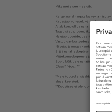
Miks meile see meeldib:
Kerge, nahal hingata laskev ja niisutav
Kirgastab koheselt, vähendab tumedate
Aitab kontrollida naha läiget.
Tagab sileda, loomulikult mati viimistl
Hajutab pooride, peente joonte ja nah
Vastupidav kortsudesse kogunemisele, 
Niisutav ja mugav kanda kogu päeva vä
Ei jää nahal raskepärane, ei kogune jo
Mittekomedogeenne ja nahka mittekui
Sobib kõikidele nahatüüpidele.
Clean*, Vegan**
*Meie tooted ei sisalda loomseid õli
alusel keelatud.
**Koostises ei ole loomset päritolu k