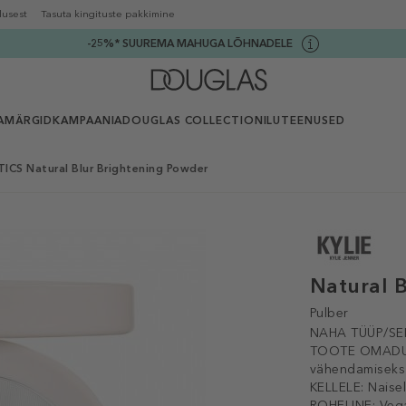
lusest
Tasuta kingituste pakkimine
-25%* SUUREMA MAHUGA LÕHNADELE
AMÄRGID
KAMPAANIA
DOUGLAS COLLECTION
ILUTEENUSED
ICS Natural Blur Brightening Powder
Natural 
Pulber
NAHA TÜÜP/SE
TOOTE OMADU
vähendamiseks
KELLELE:
Naise
ROHELINE:
Veg