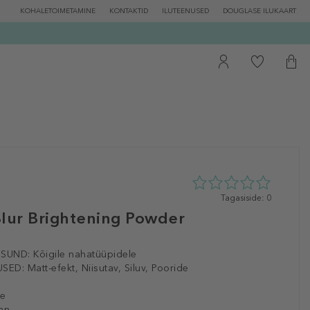
KOHALETOIMETAMINE
KONTAKTID
ILUTEENUSED
DOUGLASE ILUKAART
0
Tagasiside: 0
tähte
Blur Brightening Powder
5st
0
tagasisidest
ISUND:
Kõigile nahatüüpidele
SED:
Matt-efekt, Niisutav, Siluv, Pooride
le
an