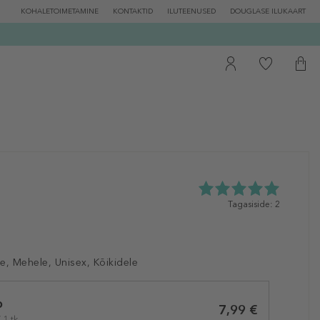
KOHALETOIMETAMINE
KONTAKTID
ILUTEENUSED
DOUGLASE ILUKAART
5.0
Tagasiside: 2
tähte
5st
2
tagasisidest
e, Mehele, Unisex, Kõikidele
b
7,99 €
 1 tk.