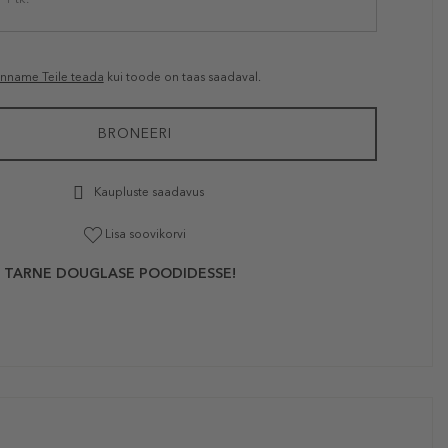
anname Teile teada
kui toode on taas saadaval.
BRONEERI
Kaupluste saadavus
Lisa soovikorvi
 TARNE DOUGLASE POODIDESSE!