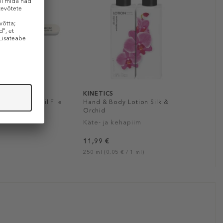
KINETICS
rofessional Nail File
Hand & Body Lotion Silk &
Orchid
Käte- ja kehapiim
11,99 €
250 ml (0,05 € / 1 ml)