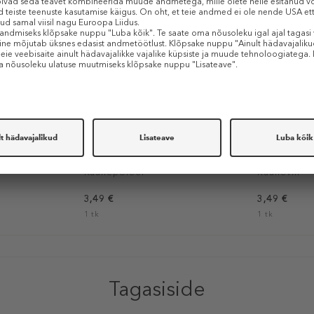
KINETICS
KINETICS
al Nail File
Dolphin Dan Professional Nail
Miss Rhion P
Shiner
Küünepoleer
Küüneviil
3,49 €
3,49 €
1 tk
1 tk
Tagasiside