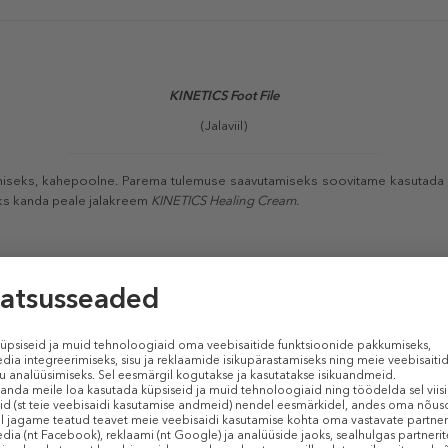
KINETICS Foot File
(Jalaviil)
emiseks, kahepoolne. Parema tulemuse saavutamiseks soovitame kasutada
puks kanda peale jalakreem
KINETICS
Healing Cream.
Sarnased tooted