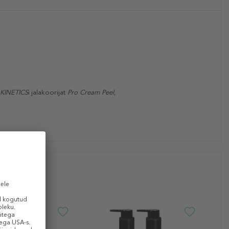
KINETICS
i jalakoorijat
Pro Cream Peel
,