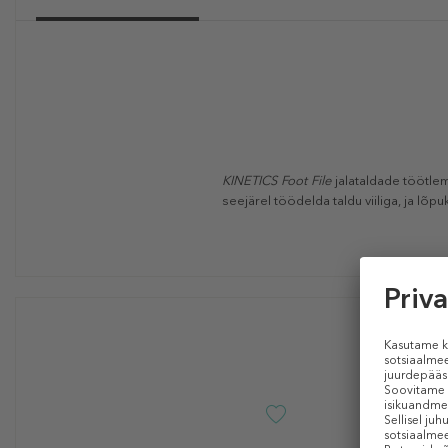
KINETICS
Foot File
jalataldade töötl
seejärel töödelda taldu viiliga, ja lõ