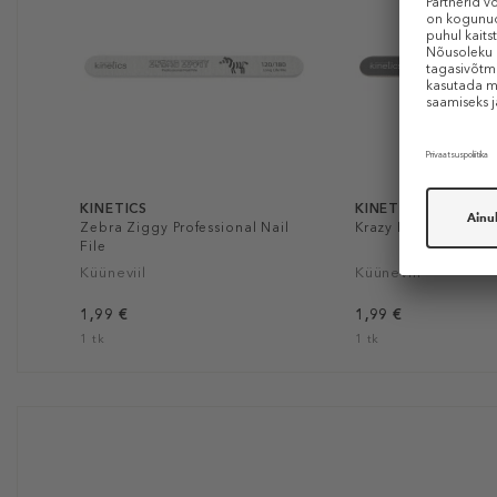
KINETICS
KINETICS
Zebra Ziggy Professional Nail
Krazy Kat Profession
File
Küüneviil
Küüneviil
1,99 €
1,99 €
1 tk
1 tk