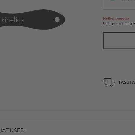
Hetkel puudub
Logige sisse ning 
TASUTA
IATUSED