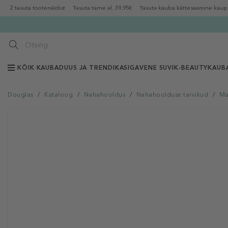
2 tasuta tootenäidist
Tasuta tarne al. 39,95€
Tasuta kauba kättesaamine kaup
KÕIK KAUBAD
UUS JA TRENDIKAS
IGAVENE SUVI
K-BEAUTY
KAUB
Douglas
/
Kataloog
/
Nahahooldus
/
Nahahoolduse tarvikud
/
Ma