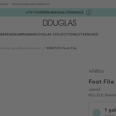
lusest
Tasuta kingituste pakkimine
-25%* SUUREMA MAHUGA LÕHNADELE
AMÄRGID
KAMPAANIA
DOUGLAS COLLECTION
ILUTEENUSED
niküüri-/pediküüritarvikud
/
KINETICS Foot File
Foot File
Jalaviil
KELLELE:
Naisel
Selected
1 ga
variation
7,99 € /