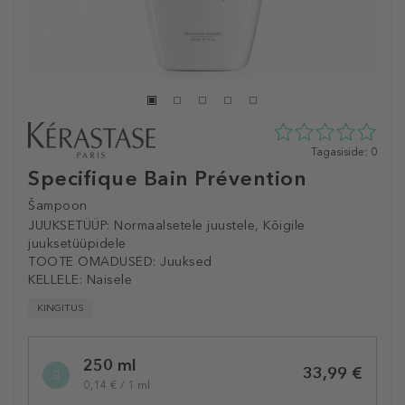
0
Tagasiside: 0
tähte
Specifique Bain Prévention
5st
0
Šampoon
tagasisidest
JUUKSETÜÜP:
Normaalsetele juustele, Kõigile
juuksetüüpidele
TOOTE OMADUSED:
Juuksed
KELLELE:
Naisele
KINGITUS
Selected
250 ml
variation
33,99 €
0,14 € / 1 ml