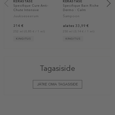
KÉRASTASE
KÉRASTASE
Specifique Cure Anti-
Specifique Bain Riche
Chute Intensive
Dermo - Calm
Shampoo
Juukseseerum
Šampoon
214 €
alates 33,99 €
252 ml (0,85 € / 1 ml)
250 ml (0,14 € / 1 ml)
KINGITUS
KINGITUS
Tagasiside
JÄTKE OMA TAGASISIDE