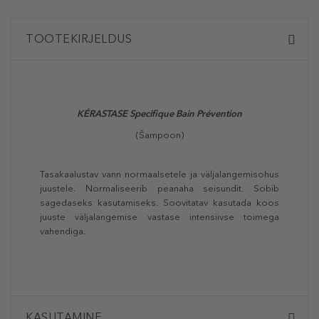
TOOTEKIRJELDUS
KÉRASTASE Specifique Bain Prévention
(Šampoon)
Tasakaalustav vann normaalsetele ja väljalangemisohus
juustele. Normaliseerib peanaha seisundit. Sobib
sagedaseks kasutamiseks. Soovitatav kasutada koos
juuste väljalangemise vastase intensiivse toimega
vahendiga.
KASUTAMINE