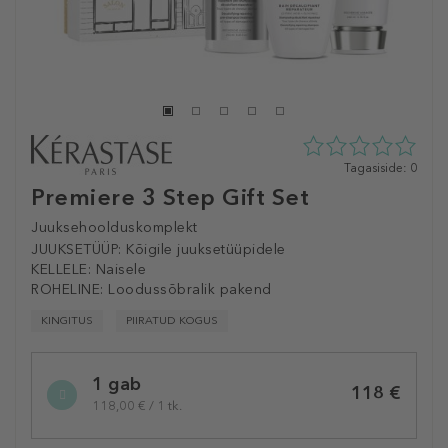
0
Tagasiside: 0
tähte
Premiere 3 Step Gift Set
5st
0
Juuksehoolduskomplekt
tagasisidest
JUUKSETÜÜP:
Kõigile juuksetüüpidele
KELLELE:
Naisele
ROHELINE:
Loodussõbralik pakend
KINGITUS
PIIRATUD KOGUS
Selected
1 gab
variation
118 €
118,00 € / 1 tk.