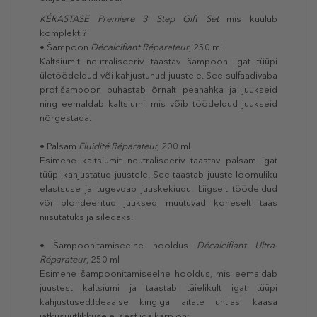
KÉRASTASE Premiere 3 Step Gift Set
mis kuulub
komplekti?
• Šampoon
Décalcifiant Réparateur
, 250 ml
Kaltsiumit neutraliseeriv taastav šampoon igat tüüpi
ületöödeldud või kahjustunud juustele. See sulfaadivaba
profišampoon puhastab õrnalt peanahka ja juukseid
ning eemaldab kaltsiumi, mis võib töödeldud juukseid
nõrgestada.
• Palsam
Fluidité Réparateur,
200 ml
Esimene kaltsiumit neutraliseeriv taastav palsam igat
tüüpi kahjustatud juustele. See taastab juuste loomuliku
elastsuse ja tugevdab juuskekiudu. Liigselt töödeldud
või blondeeritud juuksed muutuvad koheselt taas
niisutatuks ja siledaks.
• Šampoonitamiseelne hooldus
Décalcifiant Ultra-
Réparateur
, 250 ml
Esimene šampoonitamiseelne hooldus, mis eemaldab
juustest kaltsiumi ja taastab täielikult igat tüüpi
kahjustused.Ideaalse kingiga aitate ühtlasi kaasa
jätkusuutlikkusele, sest iga karp on: