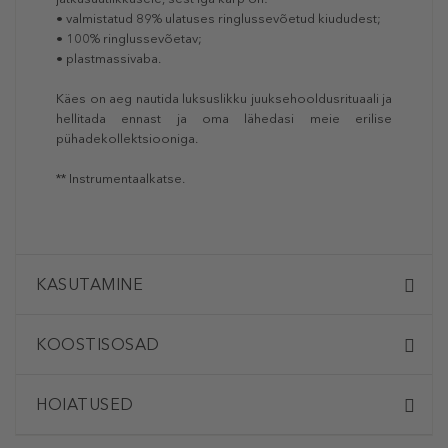
• valmistatud 89% ulatuses ringlussevõetud kiududest;
• 100% ringlussevõetav;
• plastmassivaba.
Käes on aeg nautida luksuslikku juuksehooldusrituaali ja
hellitada ennast ja oma lähedasi meie erilise
pühadekollektsiooniga.
** Instrumentaalkatse.
KASUTAMINE
KOOSTISOSAD
HOIATUSED