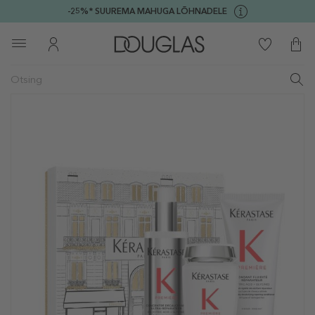
-25%* SUUREMA MAHUGA LÕHNADELE