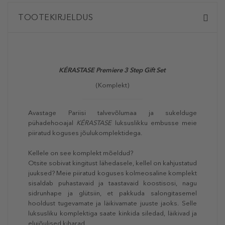
TOOTEKIRJELDUS
KÉRASTASE Premiere 3 Step Gift Set
(Komplekt)
Avastage Pariisi talvevõlumaa ja sukelduge
pühadehooajal
KÉRASTAS
E
luksuslikku embusse meie
piiratud koguses jõulukomplektidega.
Kellele on see komplekt mõeldud?
Otsite sobivat kingitust lähedasele, kellel on kahjustatud
juuksed? Meie piiratud koguses kolmeosaline komplekt
sisaldab puhastavaid ja taastavaid koostisosi, nagu
sidrunhape ja glütsiin, et pakkuda salongitasemel
hooldust tugevamate ja läikivamate juuste jaoks. Selle
luksusliku komplektiga saate kinkida siledad, läikivad ja
elujõulised kiharad.