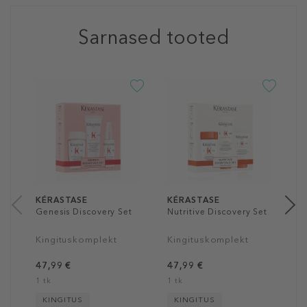
Sarnased tooted
K
P
K
3
1
KÉRASTASE
KÉRASTASE
Genesis Discovery Set
Nutritive Discovery Set
Kingituskomplekt
Kingituskomplekt
47,99 €
47,99 €
1 tk
1 tk
KINGITUS
KINGITUS