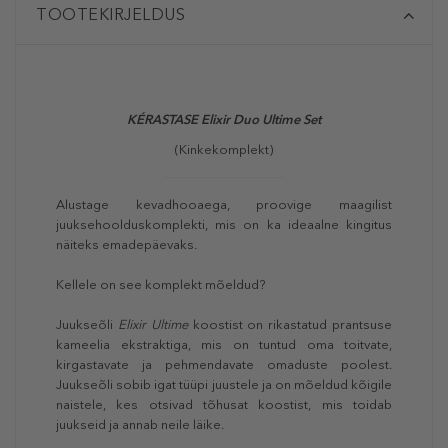
TOOTEKIRJELDUS
KÉRASTASE Elixir Duo Ultime Set
(Kinkekomplekt)
Alustage kevadhooaega, proovige maagilist
juuksehoolduskomplekti, mis on ka ideaalne kingitus
näiteks emadepäevaks.
Kellele on see komplekt mõeldud?
Juukseõli
Elixir Ultime
koostist on rikastatud prantsuse
kameelia ekstraktiga, mis on tuntud oma toitvate,
kirgastavate ja pehmendavate omaduste poolest.
Juukseõli sobib igat tüüpi juustele ja on mõeldud kõigile
naistele, kes otsivad tõhusat koostist, mis toidab
juukseid ja annab neile läike.