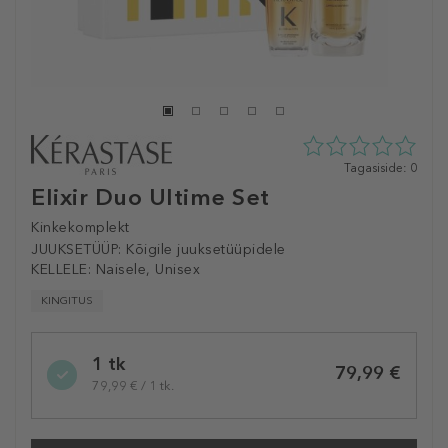
0
Tagasiside: 0
tähte
Elixir Duo Ultime Set
5st
0
Kinkekomplekt
tagasisidest
JUUKSETÜÜP:
Kõigile juuksetüüpidele
KELLELE:
Naisele, Unisex
KINGITUS
Selected
1 tk
variation
79,99 €
79,99 € / 1 tk.