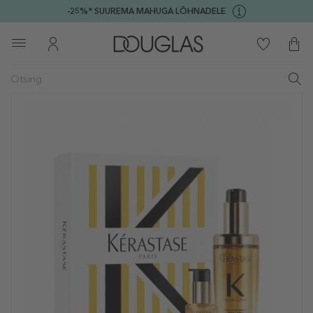
-25%* SUUREMA MAHUGA LÕHNADELE