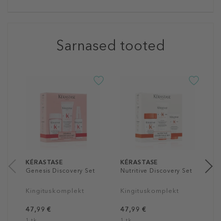
Sarnased tooted
K
P
K
3
1 
KÉRASTASE
KÉRASTASE
Genesis Discovery Set
Nutritive Discovery Set
Kingituskomplekt
Kingituskomplekt
47,99 €
47,99 €
1 tk
1 tk