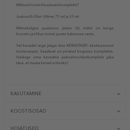
Millised tooted kuuluvad komplekti?
Juukseõli
Elixir Ultime
, 75 ml ja 30 ml
Mitmekülgne juustesse jäetav õli, millel on kerge
koostis ja tõhus toime juuste kahususe vastu.
Sel kevadel ärge jääge ilma
KÉRASTASE
’i eksklusiivsest
tootesarjast. Saadaval on piiratud koguses komplekte.
Hankige oma kevadine juuksehoolduskomplekt juba
täna, et muuta kevad eriliseks!
KASUTAMINE
KOOSTISOSAD
HOIATUSED