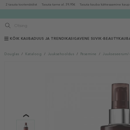
2 tasuta tootenäidist
Tasuta tarne al. 39,95€
Tasuta kauba kättesaamine kaup
KÕIK KAUBAD
UUS JA TRENDIKAS
IGAVENE SUVI
K-BEAUTY
KAUB
Douglas
/
Kataloog
/
Juuksehooldus
/
Pesemine
/
Juukseseerum/-