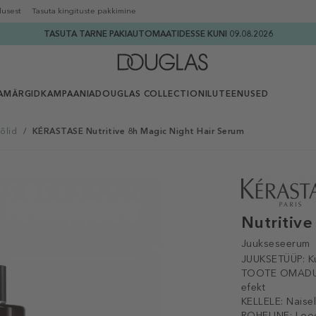
lusest
Tasuta kingituste pakkimine
TASUTA TARNE PAKIAUTOMAATIDESSE KUNI 09.08.2026
AMÄRGID
KAMPAANIA
DOUGLAS COLLECTION
ILUTEENUSED
õlid
/
KÉRASTASE Nutritive 8h Magic Night Hair Serum
Nutritiv
Juukseseerum
JUUKSETÜÜP:
K
TOOTE OMADU
efekt
KELLELE:
Naise
ROHELINE:
Loo