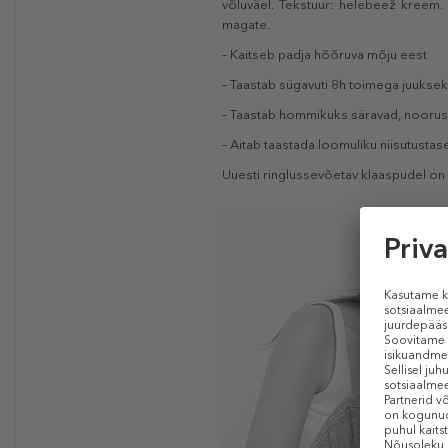
võluväel. Tekstuur: helebeež kreem. 
magate.
– Kaitseb padja hõõruva mõju eest
– Taastab sügavuti 8h toimega juuksek
– Taastab hommikuks säravad, noorus
– Aitab taastada loomuliku niisutusta
Uuesti ringlussevõetav klaaspudel on 