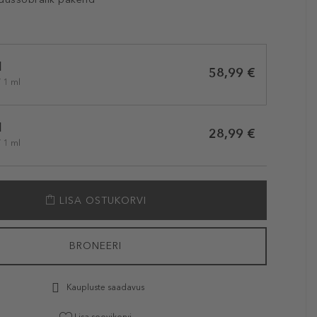
l
58,99 €
/ 1 ml
l
28,99 €
/ 1 ml
LISA OSTUKORVI
BRONEERI
Kaupluste saadavus