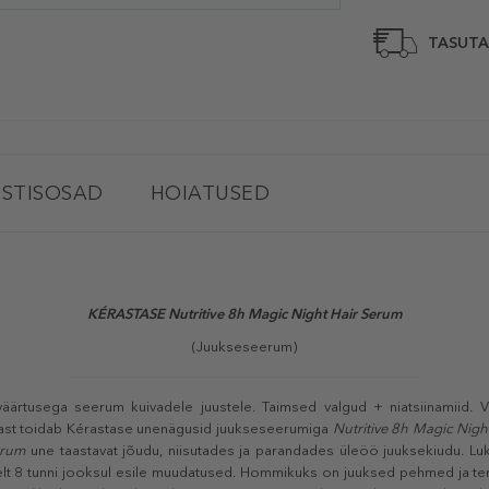
TASUTA
STISOSAD
HOIATUSED
KÉRASTASE Nutritive 8h Magic Night Hair Serum
(Juukseseerum)
väärtusega seerum kuivadele juustele. Taimsed valgud + niatsiinamiid. 
stast toidab Kérastase unenägusid juukseseerumiga
Nutritive 8h Magic Nig
erum
une taastavat jõudu, niisutades ja parandades üleöö juuksekiudu. Luk
elt 8 tunni jooksul esile muudatused. Hommikuks on juuksed pehmed ja ter