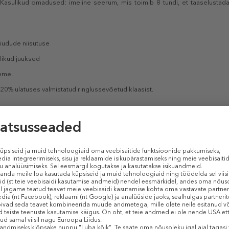
Kasulikud omadused: imeline seerum, mis toimib 8 tundi, et taaselustada 
iudude niisutuse
likud juuksed
seme.
20% ulatuses valmistatud ringlussevõetud klaasist.