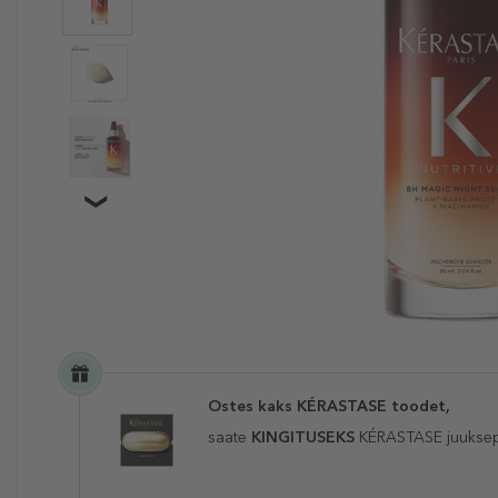
Ostes kaks KÉRASTASE toodet,
saate
KINGITUSEKS
KÉRASTASE juuksep