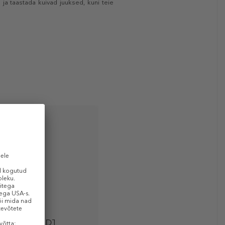
ja taastada kuivad juuksed, kuni teie