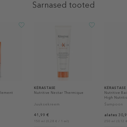
Sarnased tooted
KÉRASTASE
KÉRASTASE
plement
Nutritive Nectar Thermique
Nutritive Ba
High Nutrit
Juuksekreem
Šampoon
41,99 €
alates 30,
150 ml (0,28 € / 1 ml)
250 ml (0,12 €