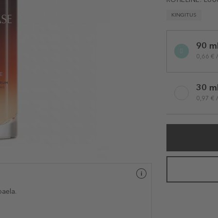
KINGITUS
Selected
90 m
variation
0,66 € 
30 m
0,97 € 
aela.