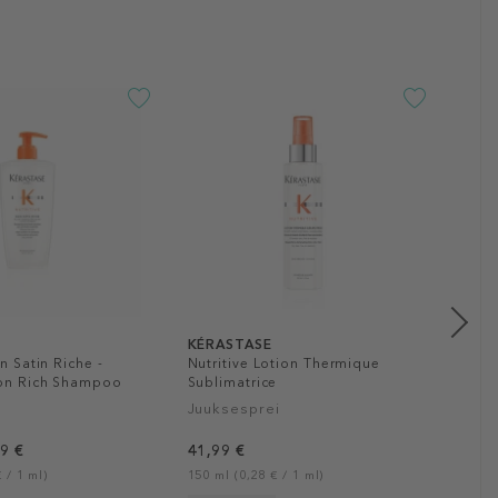
KÉR
Nutr
Spli
Juu
58,9
50 ml
KI
KÉRASTASE
in Satin Riche -
Nutritive Lotion Thermique
ion Rich Shampoo
Sublimatrice
Juuksesprei
99 €
41,99 €
 / 1 ml)
150 ml (0,28 € / 1 ml)