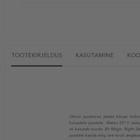
TOOTEKIRJELDUS
KASUTAMINE
KOO
Üleöö juustesse jäetav kõrge toite
kuivadele juustele. Alates 2019. aa
nii kasutab toode
8h Magic Night S
juustele kanda ning see toob aeglas