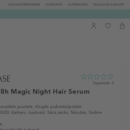
KOHALETOIMETAMINE
KONTAKTID
ILUTEENUSED
DOUGLASE ILUKAART
0
Tagasiside: 0
tähte
e 8h Magic Night Hair Serum
5st
0
tagasisidest
uivadele juustele, Kõigile juuksetüüpidele
SED:
Kaitsev, Juuksed, Sära jaoks, Niisutav, Siidine
le
dussõbralik pakend