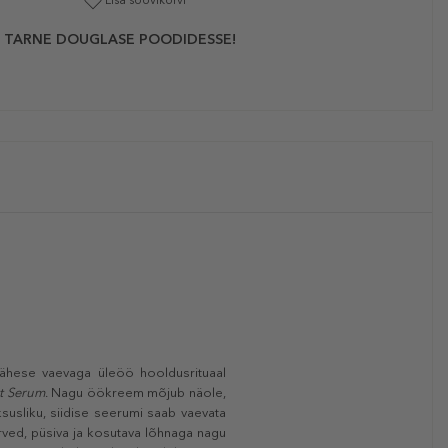
Lisa soovikorvi
 TARNE DOUGLASE POODIDESSE!
Vähese vaevaga üleöö hooldusrituaal
ht Serum
. Nagu öökreem mõjub näole,
susliku, siidise seerumi saab vaevata
ved, püsiva ja kosutava lõhnaga nagu