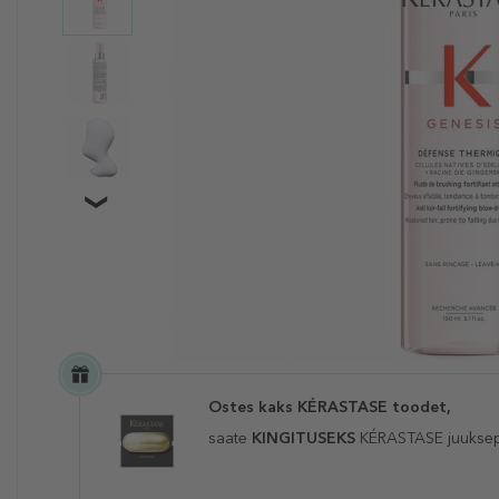
Ostes kaks KÉRASTASE toodet,
saate
KINGITUSEKS
KÉRASTASE juuksep