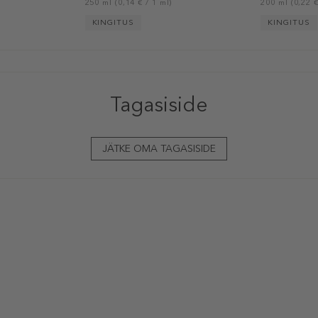
250 ml (0,14 € / 1 ml)
200 ml (0,22 €
KINGITUS
KINGITUS
Tagasiside
JÄTKE OMA TAGASISIDE