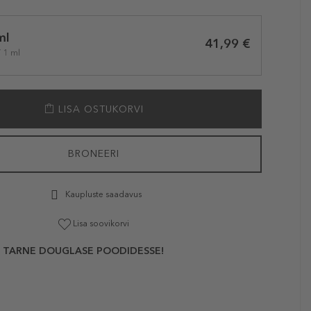
ml
41,99 €
/ 1 ml
LISA OSTUKORVI
BRONEERI
Kaupluste saadavus
Lisa soovikorvi
 TARNE DOUGLASE POODIDESSE!