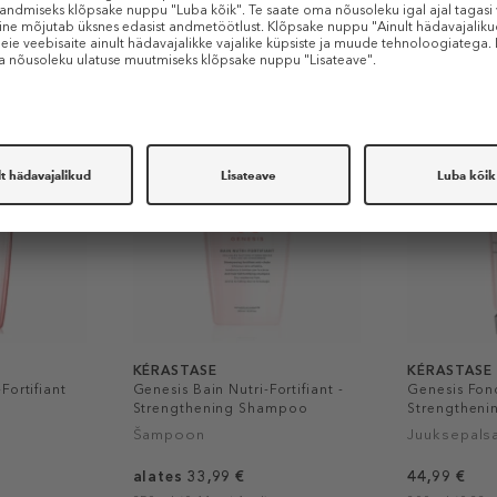
Sarnased tooted
KÉRASTASE
KÉRASTASE
Fortifiant
Genesis Bain Nutri-Fortifiant -
Genesis Fon
Strengthening Shampoo
Strengtheni
Šampoon
Juuksepals
alates 33,99 €
44,99 €