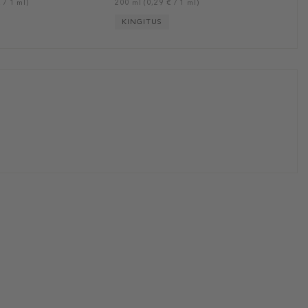
 / 1 ml)
200 ml (0,29 € / 1 ml)
KINGITUS