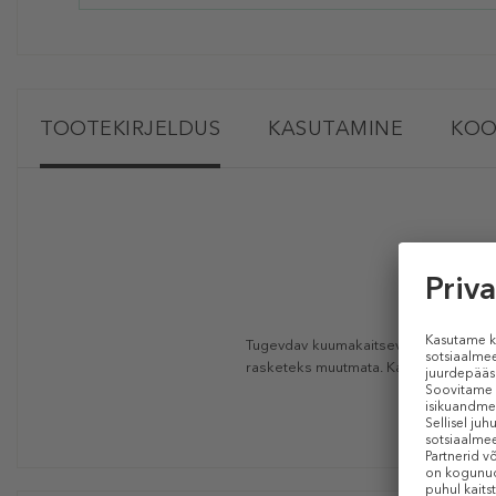
TOOTEKIRJELDUS
KASUTAMINE
KOO
Tugevdav kuumakaitsevedelik nõrgene
rasketeks muutmata. Kaitseb kuni 23