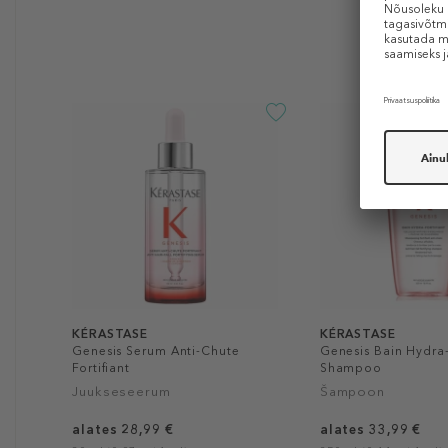
KÉRASTASE
KÉRASTASE
Genesis Serum Anti-Chute
Genesis Bain Hydra-
Fortifiant
Shampoo
Juukseseerum
Šampoon
alates 28,99 €
alates 33,99 €