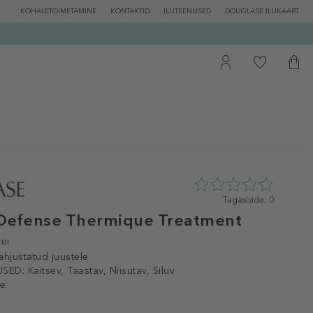
KOHALETOIMETAMINE
KONTAKTID
ILUTEENUSED
DOUGLASE ILUKAART
0
Tagasiside: 0
tähte
Defense Thermique Treatment
5st
0
ei
tagasisidest
ahjustatud juustele
SED:
Kaitsev, Taastav, Niisutav, Siluv
le