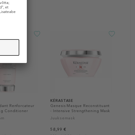
KÉRASTASE
dant Renforcateur
Genesis Masque Reconstituant
ng Conditioner
- Intensive Strengthening Mask
am
Juuksemask
58,99 €