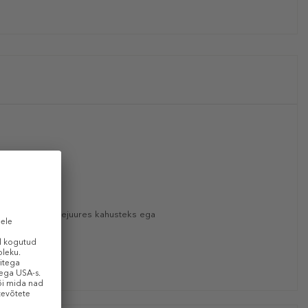
lma juukseid seejuures kahusteks ega