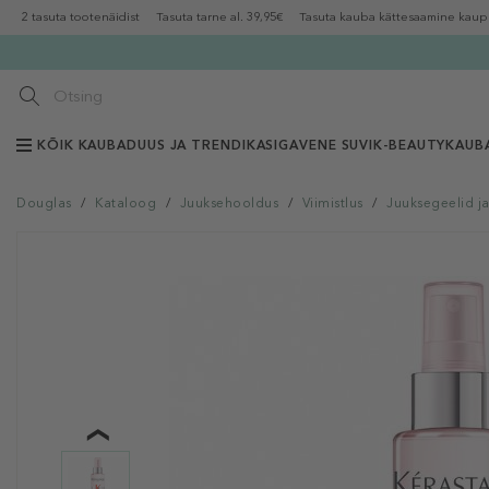
2 tasuta tootenäidist
Tasuta tarne al. 39,95€
Tasuta kauba kättesaamine kaup
KÕIK KAUBAD
UUS JA TRENDIKAS
IGAVENE SUVI
K-BEAUTY
KAUB
Douglas
/
Kataloog
/
Juuksehooldus
/
Viimistlus
/
Juuksegeelid j