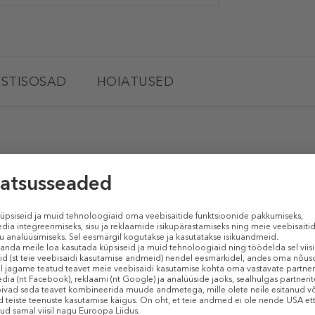
STISOSAD
HOIATUSED
KÉRASTASE Genesis Defense Thermique Treatment
(Kuumakaitsesprei)
nud, murduma kippuvatele juustele. Kaitseb murdumise eest ja niisutab, i
0 °C kuumuse eest.