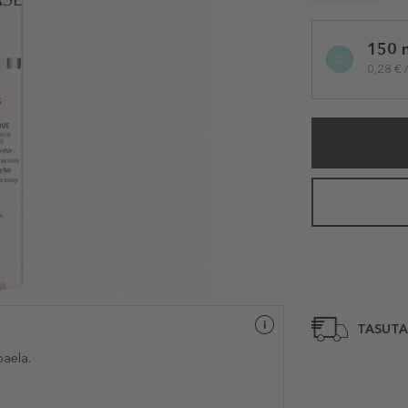
Selected
150 
variation
0,28 € 
TASUTA
aela.