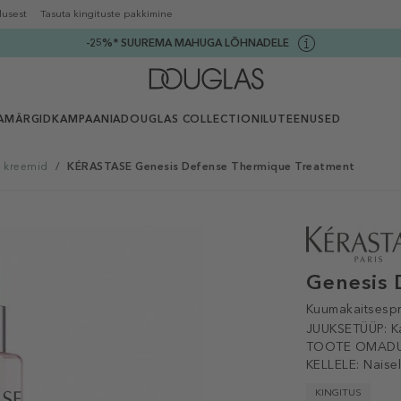
lusest
Tasuta kingituste pakkimine
-25%* SUUREMA MAHUGA LÕHNADELE
AMÄRGID
KAMPAANIA
DOUGLAS COLLECTION
ILUTEENUSED
a kreemid
/
KÉRASTASE Genesis Defense Thermique Treatment
Genesis 
Kuumakaitsespr
JUUKSETÜÜP:
K
TOOTE OMADU
KELLELE:
Naise
KINGITUS