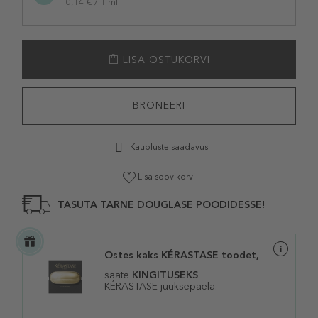
0,14 € / 1 ml
LISA OSTUKORVI
BRONEERI
Kaupluste saadavus
Lisa soovikorvi
TASUTA TARNE DOUGLASE POODIDESSE!
Ostes kaks KÉRASTASE toodet,
saate
KINGITUSEKS
KÉRASTASE juuksepaela.