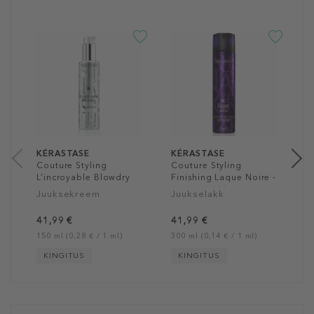
K
N
T
S
J
4
15
KÉRASTASE
KÉRASTASE
Couture Styling
Couture Styling
L’incroyable Blowdry
Finishing Laque Noire -
Lotion
Strong Hold Hair Spray
Juuksekreem
Juukselakk
41,99 €
41,99 €
150 ml (0,28 € / 1 ml)
300 ml (0,14 € / 1 ml)
KINGITUS
KINGITUS