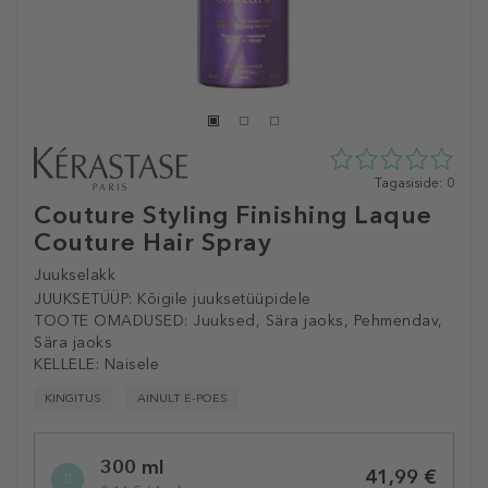
0
Tagasiside: 0
tähte
Couture Styling Finishing Laque
5st
Couture Hair Spray
0
tagasisidest
Juukselakk
JUUKSETÜÜP:
Kõigile juuksetüüpidele
TOOTE OMADUSED:
Juuksed, Sära jaoks, Pehmendav,
Sära jaoks
KELLELE:
Naisele
KINGITUS
AINULT E-POES
Selected
300 ml
variation
41,99 €