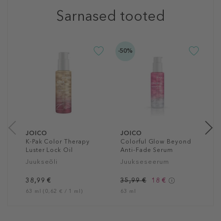
Sarnased tooted
-50%
J
7
B
J
3
20
JOICO
JOICO
K-Pak Color Therapy
Colorful Glow Beyond
Luster Lock Oil
Anti-Fade Serum
Juukseõli
Juukseseerum
38,99 €
35,99 €
18 €
63 ml (0,62 € / 1 ml)
63 ml