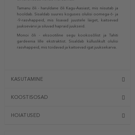
Tamanu õli - haruldane õli Kagu-Aasiast, mis niisutab ja
hooldab. Sisaldab suures koguses olulisi oomega-6- ja
-9-rasvhappeid, mis lisavad juustele läiget, kaitsevad
juuksevärvi ja siluvad hapraid juukseid.
Monoi õli - eksootiline segu kookosõlist ja Tahiti
gardeenia lille ekstraktist. Sisaldab külluslikult olulisi
rasvhappeid, mis toidavad ja kaitsevad igat juuksekarva.
KASUTAMINE
KOOSTISOSAD
HOIATUSED