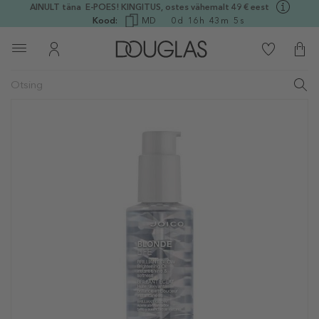
AINULT täna E-POES! KINGITUS, ostes vähemalt 49 € eest
Kood:
MD
0
d
16
h
43
m
5
s