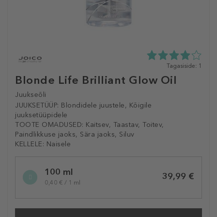
4.0
Tagasiside: 1
tähte
Blonde Life Brilliant Glow Oil
5st
1
Juukseõli
tagasisidest
JUUKSETÜÜP:
Blondidele juustele, Kõigile
juuksetüüpidele
TOOTE OMADUSED:
Kaitsev, Taastav, Toitev,
Paindlikkuse jaoks, Sära jaoks, Siluv
KELLELE:
Naisele
Selected
100 ml
variation
39,99 €
0,40 € / 1 ml