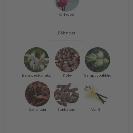
Orhidee
Põhinoot
Bensoestüüraks
Kohv
Sarapuupähklid
Sandlipuu
Tonkaoad
Vanill