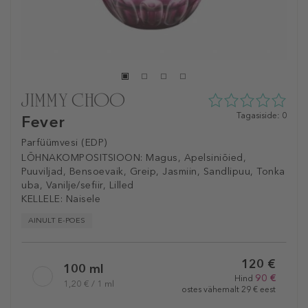
0
Tagasiside: 0
Fever
tähte
5st
Parfüümvesi (EDP)
0
LÕHNAKOMPOSITSIOON:
Magus, Apelsiniõied,
tagasisidest
Puuviljad, Bensoevaik, Greip, Jasmiin, Sandlipuu, Tonka
uba, Vanilje/sefiir, Lilled
KELLELE:
Naisele
AINULT E-POES
Selected
120 €
variation
100 ml
90 €
Hind
1,20 € / 1 ml
ostes vähemalt 29 € eest