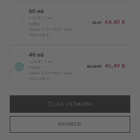
60 ml
1,07 € / 1 ml
64,40 €
92 €*
Kehtiv:
alates 2026-08-01 kuni
2026-08-31
40 ml
1,14 € / 1 ml
45,49 €
64,99 €*
Kehtiv:
alates 2026-08-01 kuni
2026-08-31
LISA OSTUKORVI
BRONEERI