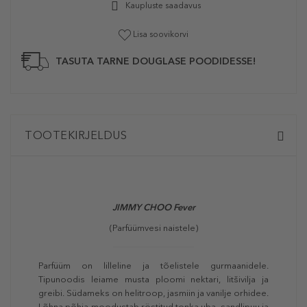
Kaupluste saadavus
Lisa soovikorvi
TASUTA TARNE DOUGLASE POODIDESSE!
TOOTEKIRJELDUS
JIMMY CHOO Fever
(Parfüümvesi naistele)
Parfüüm on lilleline ja tõelistele gurmaanidele.
Tipunoodis leiame musta ploomi nektari, litšivilja ja
greibi. Südameks on helitroop, jasmiin ja vanilje orhidee.
Lõhna põhja moodustab röstitud tonka uba, sandlipuu ja