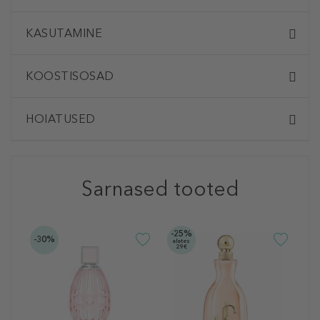
KASUTAMINE
KOOSTISOSAD
HOIATUSED
Sarnased tooted
-25%
-30%
alates
29€
J
I
P
6