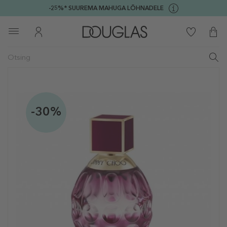
-25%* SUUREMA MAHUGA LÕHNADELE
-30%