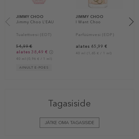
40
JIMMY CHOO
JIMMY CHOO
Jimmy Choo L’EAU
I Want Choo
Tualettvesi (EDT)
Parfüümvesi (EDP)
54,99 €
alates 65,99 €
alates 38,49 €
40 ml (1,65 € / 1 ml)
40 ml (0,96 € / 1 ml)
AINULT E-POES
Tagasiside
JÄTKE OMA TAGASISIDE