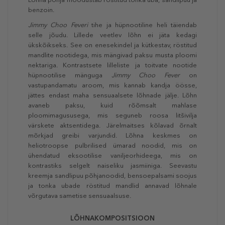
benzoin.
Jimmy Choo Feveri
tihe ja hüpnootiline heli täiendab
selle jõudu. Lillede veetlev lõhn ei jäta kedagi
ükskõikseks. See on enesekindel ja kütkestav, röstitud
mandlite nootidega, mis mängivad paksu musta ploomi
nektariga. Kontrastsete lilleliste ja toitvate nootide
hüpnootilise mänguga
Jimmy Choo Fever
on
vastupandamatu aroom, mis kannab kandja öösse,
jättes endast maha sensuaalsete lõhnade jälje. Lõhn
avaneb paksu, kuid rõõmsalt mahlase
ploomimagususega, mis seguneb roosa litšivilja
värskete aktsentidega. Järelmaitses kõlavad õrnalt
mõrkjad greibi varjundid. Lõhna keskmes on
heliotroopse pulbrilised ümarad noodid, mis on
ühendatud eksootilise vaniljeorhideega, mis on
kontrastiks selgelt naiseliku jasmiiniga. Seevastu
kreemja sandlipuu põhjanoodid, bensoepalsami soojus
ja tonka ubade röstitud mandlid annavad lõhnale
võrgutava sametise sensuaalsuse.
LÕHNAKOMPOSITSIOON