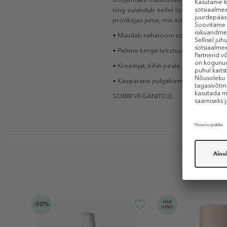
ning sulandub sellel loomulikult. Soo
pronksjas jume, mis sobib aasta ringi.
• Muudab nahatooni soojemaks ja tag
• Pehme kerge tekstuur sulandub naha
• Kreemjat, kihiti peale kantavat koosti
• Käepärane pulgaformaat.
SOBIB VEGANITELE.
HEA
-50%
HIND