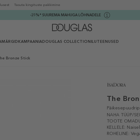
lusest
Tasuta kingituste pakkimine
-25%* SUUREMA MAHUGA LÕHNADELE
AMÄRGID
KAMPAANIA
DOUGLAS COLLECTION
ILUTEENUSED
e Bronze Stick
The Bron
Päikesepuudrip
NAHA TÜÜP/SE
TOOTE OMADU
KELLELE:
Naise
ROHELINE:
Veg