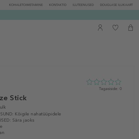
KOHALETOIMETAMINE
KONTAKTID
ILUTEENUSED
DOUGLASE ILUKAART
0
Tagasiside: 0
tähte
ze Stick
5st
0
ulk
tagasisidest
ISUND:
Kõigile nahatüüpidele
SED:
Sära jaoks
le
an