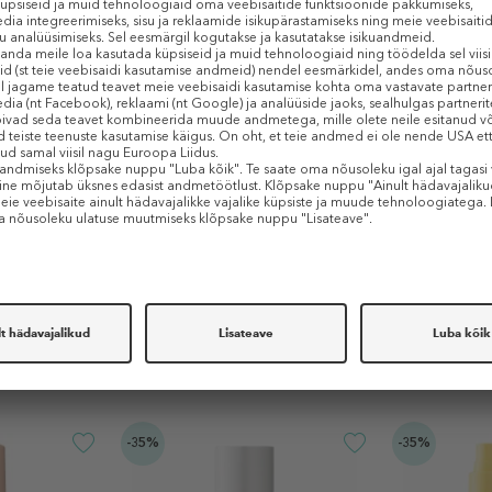
jus, sära ja värskelt puhkuselt naasmise tunne vaid sekunditega. Ei mingit m
ab loomuliku päikesepruuni lõpptulemuse.
l.
st on lihtne hajutada.
Sarnased tooted
-35%
-35%