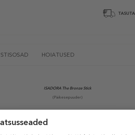
TASUTA
STISOSAD
HOIATUSED
ISADORA The Bronze Stick
(Päikesepuuder)
puudripulk sulandub nahal loomulikuks päikesest puudutatud säraks.
sega jume kogu aasta vältel! Meie populaarseim toode on nüüd müügil 
ama armastatud tekstuur nagu meie kontuurpulgal (
The Contour Stick)
Pehme