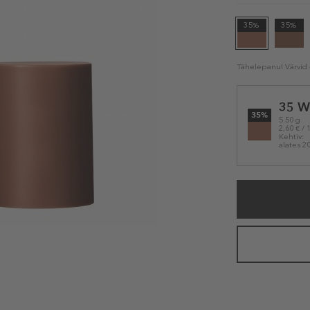
35%
35%
Tähelepanu! Värvid e
Selected
35 W
variation
35%
5.50 g
2,60 € / 
Kehtiv:
alates 2