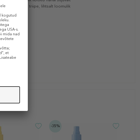
ässamist ega triipe, lihtsalt loomulik
-35%