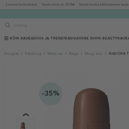
2 tasuta tootenäidist
Tasuta tarne al. 39,95€
Tasuta kauba kättesaamine kaup
KÕIK KAUBAD
UUS JA TRENDIKAS
IGAVENE SUVI
K-BEAUTY
KAUB
Douglas
/
Kataloog
/
Make-up
/
Nägu
/
Meigi alus
/
ISADORA Th
-35%