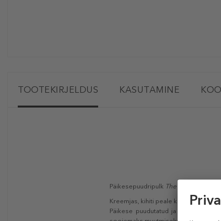
TOOTEKIRJELDUS
KASUTAMINE
KOO
Päikesepuudripulk
The Bronze Stick
Kreemjas, kihiti peale kantav päikese
Päikese puudutatud ja terve välimu
soojemaks muutmiseks ja millel on s