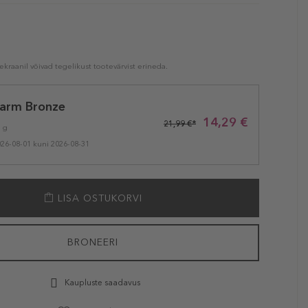
kraanil võivad tegelikust tootevärvist erineda.
arm Bronze
14,29 €
21,99 €*
1 g
026-08-01 kuni 2026-08-31
LISA OSTUKORVI
BRONEERI
Kaupluste saadavus