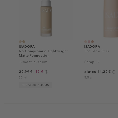
ISADORA
ISADORA
No Compromise Lightweight
The Glow Stick
Matte Foundation
Jumestuskreem
Särapulk
29,99 €
15 €
alates 14,29 €
30 ml
5.5 g
PIIRATUD KOGUS