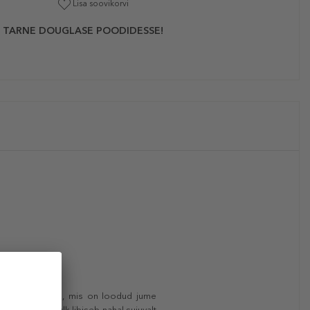
Lisa soovikorvi
 TARNE DOUGLASE POODIDESSE!
uue versioonina, mis on loodud jume
, kreemjas pulk libiseb nahal sujuvalt