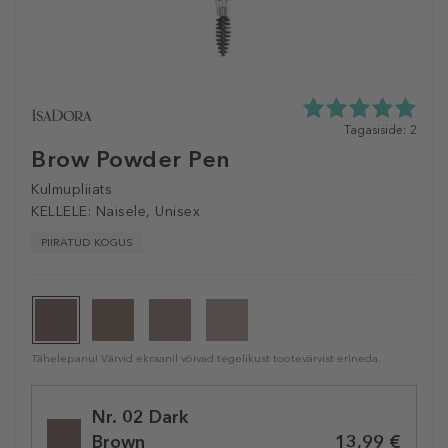
5.0
Tagasiside: 2
tähte
Brow Powder Pen
5st
2
Kulmupliiats
tagasisidest
KELLELE:
Naisele, Unisex
PIIRATUD KOGUS
Tähelepanu! Värvid ekraanil võivad tegelikust tootevärvist erineda.
Selected
Nr. 02 Dark
variation
13,99 €
Brown