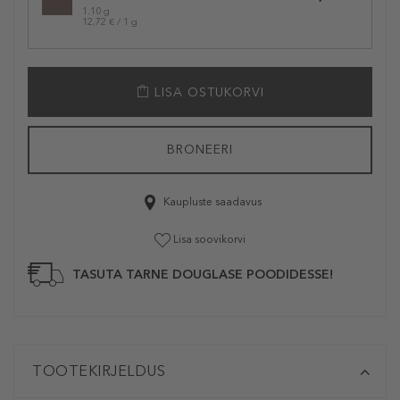
1.10 g
12,72 € / 1 g
LISA OSTUKORVI
BRONEERI
Kaupluste saadavus
Lisa soovikorvi
TASUTA TARNE DOUGLASE POODIDESSE!
TOOTEKIRJELDUS