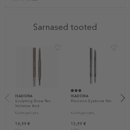
Sarnased tooted
I
T
P
W
K
1
0
ISADORA
ISADORA
Sculpting Brow Pen
Precision Eyebrow Pen
Volimize And
Waterproof
Kulmupliiats
Kulmupliiats
16,99 €
13,99 €