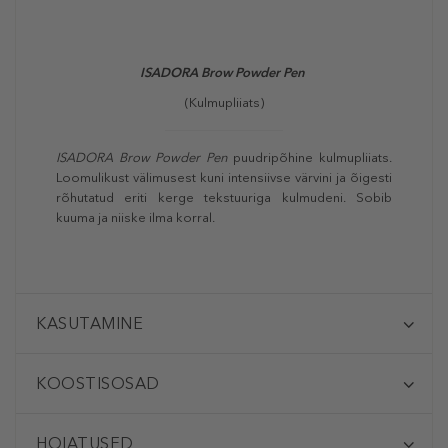
ISADORA Brow Powder Pen
(Kulmupliiats)
ISADORA Brow Powder Pen
puudripõhine kulmupliiats.
Loomulikust välimusest kuni intensiivse värvini ja õigesti
rõhutatud eriti kerge tekstuuriga kulmudeni. Sobib
kuuma ja niiske ilma korral.
KASUTAMINE
KOOSTISOSAD
HOIATUSED