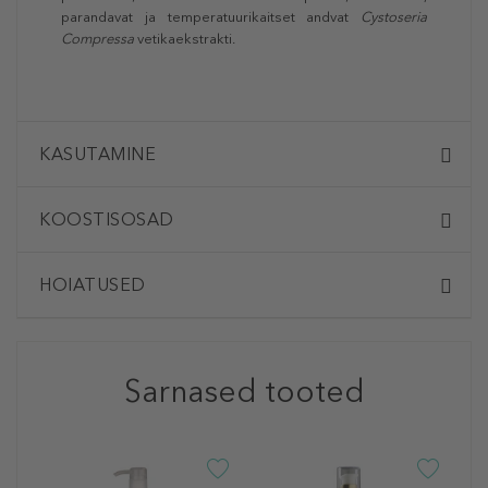
parandavat ja temperatuurikaitset andvat
Cystoseria
Compressa
vetikaekstrakti.
KASUTAMINE
KOOSTISOSAD
HOIATUSED
Sarnased tooted
I