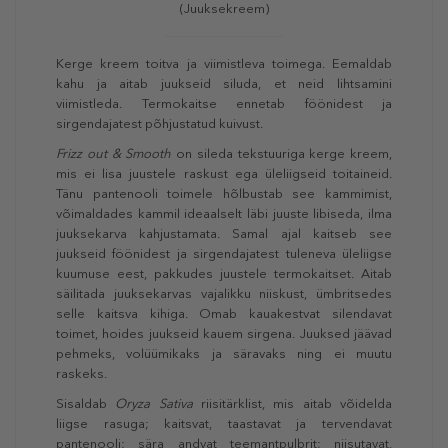
(Juuksekreem)
Kerge kreem toitva ja viimistleva toimega. Eemaldab
kahu ja aitab juukseid siluda, et neid lihtsamini
viimistleda. Termokaitse ennetab föönidest ja
sirgendajatest põhjustatud kuivust.
Frizz out & Smooth
on sileda tekstuuriga kerge kreem,
mis ei lisa juustele raskust ega üleliigseid toitaineid.
Tänu pantenooli toimele hõlbustab see kammimist,
võimaldades kammil ideaalselt läbi juuste libiseda, ilma
juuksekarva kahjustamata. Samal ajal kaitseb see
juukseid föönidest ja sirgendajatest tuleneva üleliigse
kuumuse eest, pakkudes juustele termokaitset. Aitab
säilitada juuksekarvas vajalikku niiskust, ümbritsedes
selle kaitsva kihiga. Omab kauakestvat silendavat
toimet, hoides juukseid kauem sirgena. Juuksed jäävad
pehmeks, volüümikaks ja säravaks ning ei muutu
raskeks.
Sisaldab
Oryza Sativa
riisitärklist, mis aitab võidelda
liigse rasuga; kaitsvat, taastavat ja tervendavat
pantenooli; sära andvat teemantpulbrit; niisutavat,