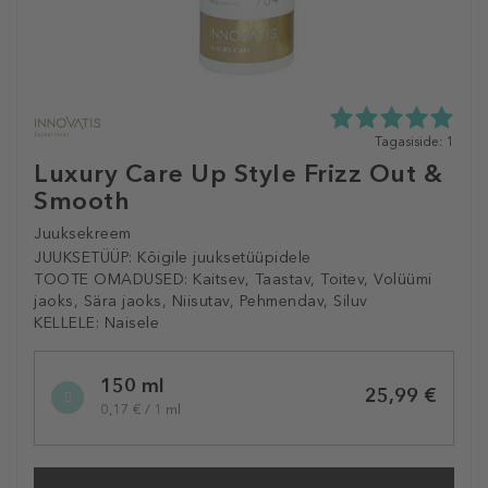
5.0
Tagasiside: 1
tähte
Luxury Care Up Style Frizz Out &
5st
Smooth
1
tagasisidest
Juuksekreem
JUUKSETÜÜP:
Kõigile juuksetüüpidele
TOOTE OMADUSED:
Kaitsev, Taastav, Toitev, Volüümi
jaoks, Sära jaoks, Niisutav, Pehmendav, Siluv
KELLELE:
Naisele
Selected
150 ml
variation
25,99 €
0,17 € / 1 ml