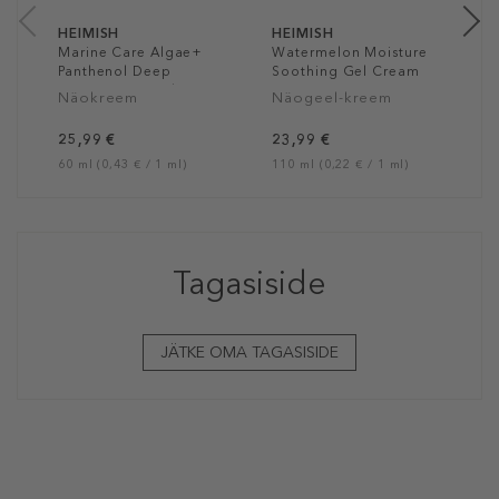
HEIMISH
HEIMISH
Marine Care Algae+
Watermelon Moisture
Panthenol Deep
Soothing Gel Cream
Moisture Nourishing
Näokreem
Näogeel-kreem
Melting Cream
25,99 €
23,99 €
60 ml (0,43 € / 1 ml)
110 ml (0,22 € / 1 ml)
Tagasiside
JÄTKE OMA TAGASISIDE