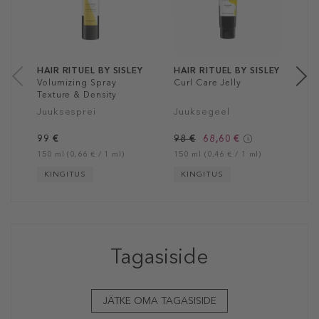
J
9
15
HAIR RITUEL BY SISLEY
HAIR RITUEL BY SISLEY
Volumizing Spray
Curl Care Jelly
Texture & Density
Juuksesprei
Juuksegeel
99 €
98 €
68,60 €
150 ml (0,66 € / 1 ml)
150 ml (0,46 € / 1 ml)
KINGITUS
KINGITUS
Tagasiside
JÄTKE OMA TAGASISIDE