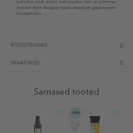
juuksekiu eest, andes maksimaalse sära ja pehmuse.
Invisible Hold Hairspray
sobib ideaalselt igapäevaseks
kasutamiseks.
KOOSTISOSAD
HOIATUSED
Sarnased tooted
-30%
H
C