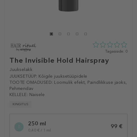
0
Tagasiside: 0
tähte
The Invisible Hold Hairspray
5st
0
Juukselakk
tagasisidest
JUUKSETÜÜP:
Kõigile juuksetüüpidele
TOOTE OMADUSED:
Loomulik efekt, Paindlikkuse jaoks,
Pehmendav
KELLELE:
Naisele
KINGITUS
Selected
250 ml
variation
99 €
0,40 € / 1 ml