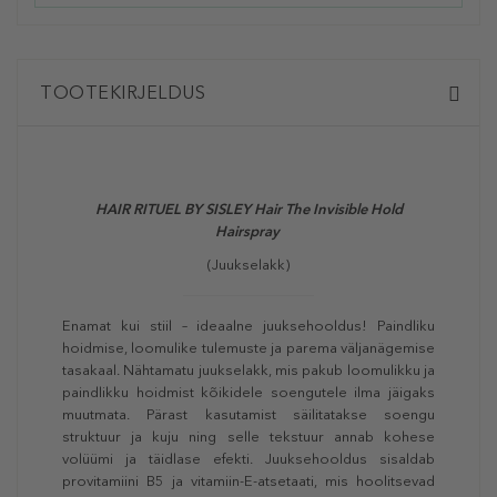
TOOTEKIRJELDUS
HAIR RITUEL BY SISLEY Hair The Invisible Hold
Hairspray
(Juukselakk)
Enamat kui stiil – ideaalne juuksehooldus! Paindliku
hoidmise, loomulike tulemuste ja parema väljanägemise
tasakaal. Nähtamatu juukselakk, mis pakub loomulikku ja
paindlikku hoidmist kõikidele soengutele ilma jäigaks
muutmata. Pärast kasutamist säilitatakse soengu
struktuur ja kuju ning selle tekstuur annab kohese
volüümi ja täidlase efekti. Juuksehooldus sisaldab
provitamiini B5 ja vitamiin-E-atsetaati, mis hoolitsevad