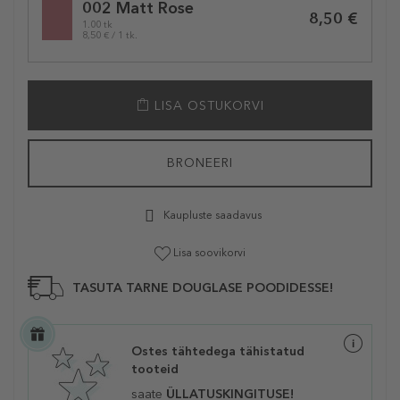
002 Matt Rose
variation
8,50 €
1.00 tk
8,50 € / 1 tk.
LISA OSTUKORVI
BRONEERI
Kaupluste saadavus
Lisa soovikorvi
TASUTA TARNE DOUGLASE POODIDESSE!
Ostes tähtedega tähistatud
tooteid
saate
ÜLLATUSKINGITUSE!