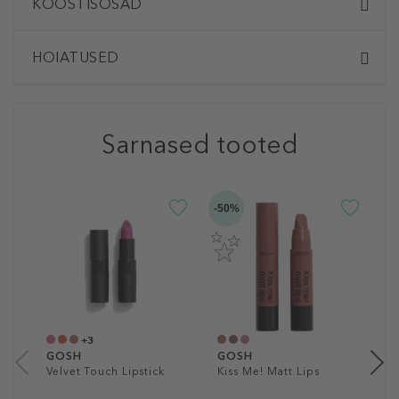
KOOSTISOSAD
HOIATUSED
Sarnased tooted
-50%
-5
G
L
V
1
a
+3
1
GOSH
GOSH
Velvet Touch Lipstick
Kiss Me! Matt Lips