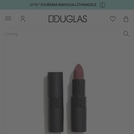
-25%* SUUREMA MAHUGA LÕHNADELE