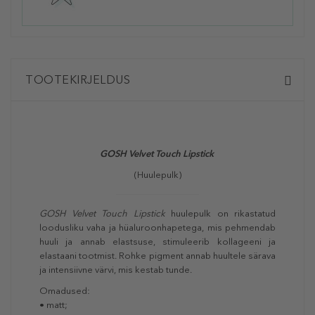
TOOTEKIRJELDUS
GOSH Velvet Touch Lipstick
(Huulepulk)
GOSH Velvet Touch Lipstick
huulepulk on rikastatud
loodusliku vaha ja hüaluroonhapetega, mis pehmendab
huuli ja annab elastsuse, stimuleerib kollageeni ja
elastaani tootmist. Rohke pigment annab huultele särava
ja intensiivne värvi, mis kestab tunde.
Omadused:
• matt;