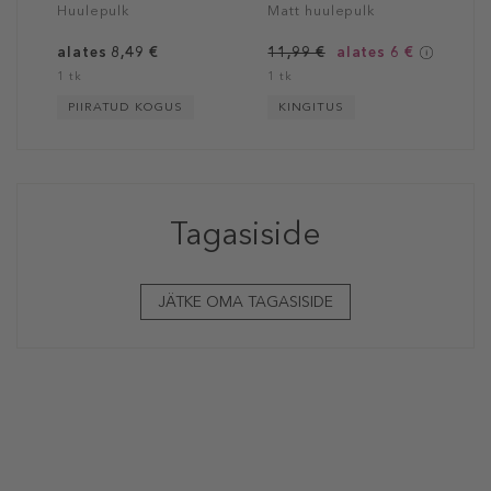
Huulepulk
Matt huulepulk
alates 8,49 €
11,99 €
alates 6 €
1 tk
1 tk
PIIRATUD KOGUS
KINGITUS
Tagasiside
JÄTKE OMA TAGASISIDE