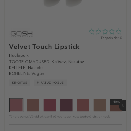
0
Tagasiside: 0
tähte
Velvet Touch Lipstick
5st
0
Huulepulk
tagasisidest
TOOTE OMADUSED:
Kaitsev, Niisutav
KELLELE:
Naisele
ROHELINE:
Vegan
KINGITUS
PIIRATUD KOGUS
40%
Tähelepanu! Värvid ekraanil võivad tegelikust tootevärvist erineda.
Selected