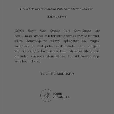
GOSH Brow Hair Stroke 24H Semi-Tattoo Ink Pen
(Kulmupliiats)
GOSH Brow Hair Stroke 24H Semi-Tattoo Ink
Pen
kulmupliiats vormib terveks päevaks veatud kulmud.
Mikro kammkujuline pliiatsi aplikaator on mugav,
kauapüsiv ja vastupidav kukkumisele. Tänu kergele
valemile katab kulmupliiats kulmud õhukese kihiga, mis
omandab kuivades intensiivsuse. Kulmud näevad välja
väga loomulikud.
TOOTE OMADUSED