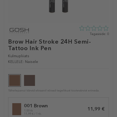
0
Tagasiside: 0
tähte
Brow Hair Stroke 24H Semi-
5st
Tattoo Ink Pen
0
tagasisidest
Kulmupliiats
KELLELE:
Naisele
Tähelepanu! Värvid ekraanil võivad tegelikust tootevärvist erineda.
Selected
001 Brown
variation
11,99 €
1.00 tk
11,99 € / 1 tk.