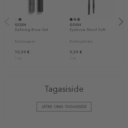
1
1
GOSH
GOSH
Defining Brow Gel
Eyebrow Pencil Soft
Kulmugeel
Kulmupliiats
10,99 €
9,99 €
1 tk
1 tk
Tagasiside
JÄTKE OMA TAGASISIDE