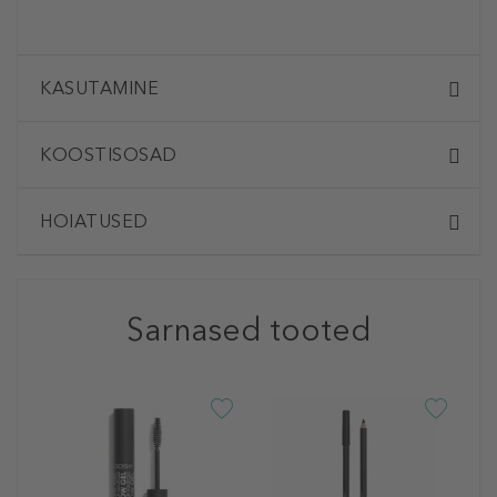
KASUTAMINE
KOOSTISOSAD
HOIATUSED
Sarnased tooted
G
B
K