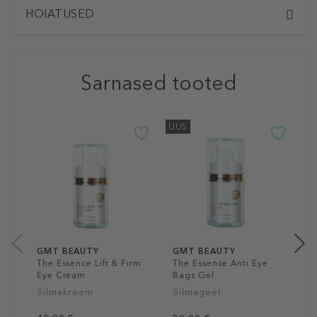
HOIATUSED
Sarnased tooted
UUS
G
M
C
L
S
2
15
GMT BEAUTY
GMT BEAUTY
The Essence Lift & Firm
The Essence Anti Eye
Eye Cream
Bags Gel
Silmakreem
Silmageel