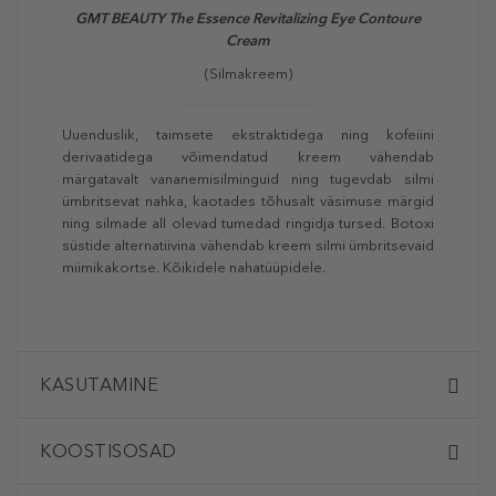
GMT BEAUTY The Essence Revitalizing Eye Contoure
Cream
(Silmakreem)
Uuenduslik, taimsete ekstraktidega ning kofeiini
derivaatidega võimendatud kreem vähendab
märgatavalt vananemisilminguid ning tugevdab silmi
ümbritsevat nahka, kaotades tõhusalt väsimuse märgid
ning silmade all olevad tumedad ringidja tursed. Botoxi
süstide alternatiivina vähendab kreem silmi ümbritsevaid
miimikakortse. Kõikidele nahatüüpidele.
KASUTAMINE
KOOSTISOSAD