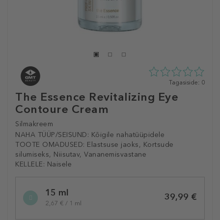
0
Tagasiside: 0
tähte
The Essence Revitalizing Eye
5st
Contoure Cream
0
tagasisidest
Silmakreem
NAHA TÜÜP/SEISUND:
Kõigile nahatüüpidele
TOOTE OMADUSED:
Elastsuse jaoks, Kortsude
silumiseks, Niisutav, Vananemisvastane
KELLELE:
Naisele
Selected
15 ml
variation
39,99 €
2,67 € / 1 ml