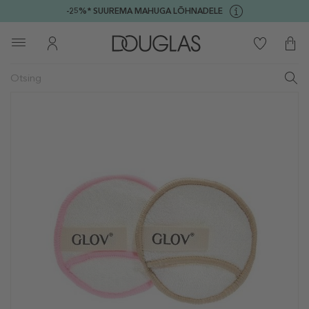
-25%* SUUREMA MAHUGA LÕHNADELE