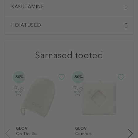
KASUTAMINE
HOIATUSED
Sarnased tooted
-50%
-50%
G
Q
N
4
1
GLOV
GLOV
On The Go
Comfort