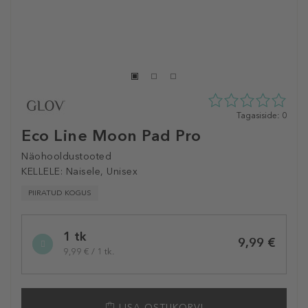
0
Tagasiside: 0
tähte
Eco Line Moon Pad Pro
5st
0
Näohooldustooted
tagasisidest
KELLELE:
Naisele, Unisex
PIIRATUD KOGUS
Selected
1 tk
variation
9,99 €
9,99 € / 1 tk.
LISA OSTUKORVI