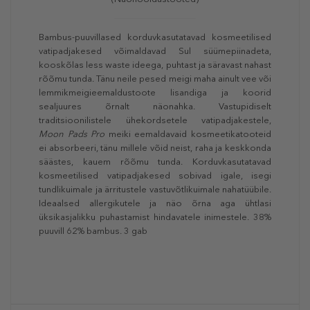
Bambus-puuvillased korduvkasutatavad kosmeetilised
vatipadjakesed võimaldavad Sul süümepiinadeta,
kooskõlas less waste ideega, puhtast ja säravast nahast
rõõmu tunda. Tänu neile pesed meigi maha ainult vee või
lemmikmeigieemaldustoote lisandiga ja koorid
sealjuures õrnalt näonahka. Vastupidiselt
traditsioonilistele ühekordsetele vatipadjakestele,
Moon Pads Pro
meiki eemaldavaid kosmeetikatooteid
ei absorbeeri, tänu millele võid neist, raha ja keskkonda
säästes, kauem rõõmu tunda. Korduvkasutatavad
kosmeetilised vatipadjakesed sobivad igale, isegi
tundlikuimale ja ärritustele vastuvõtlikuimale nahatüübile.
Ideaalsed allergikutele ja näo õrna aga ühtlasi
üksikasjalikku puhastamist hindavatele inimestele. 38%
puuvill 62% bambus. 3 gab