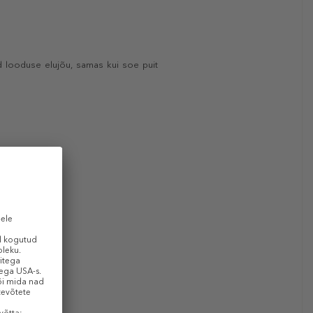
ad looduse elujõu, samas kui soe puit