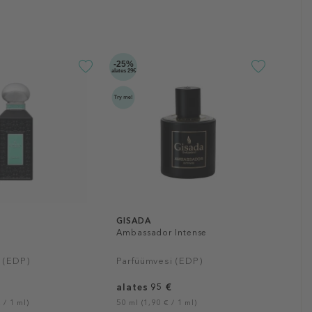
-25%
alates 29€
GISADA
Ambassador Intense
 (EDP)
Parfüümvesi (EDP)
alates 95 €
 / 1 ml)
50 ml (1,90 € / 1 ml)