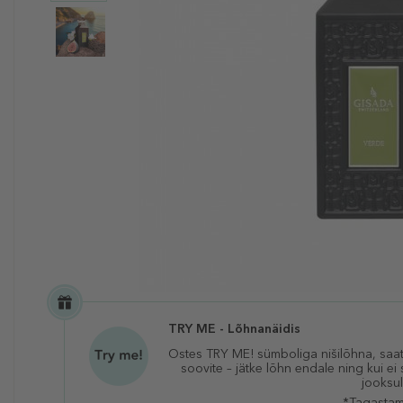
TRY ME - Lõhnanäidis
Ostes TRY ME! sümboliga nišilõhna, saat
soovite – jätke lõhn endale ning kui e
jooksul
*Tagastam