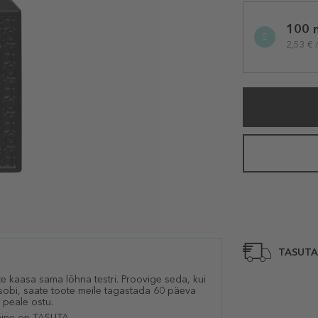
Selected
variation
100 
2,53 € 
TASUTA
e kaasa sama lõhna testri. Proovige seda, kui
i sobi, saate toote meile tagastada 60 päeva
 peale ostu.
ine on TASUTA