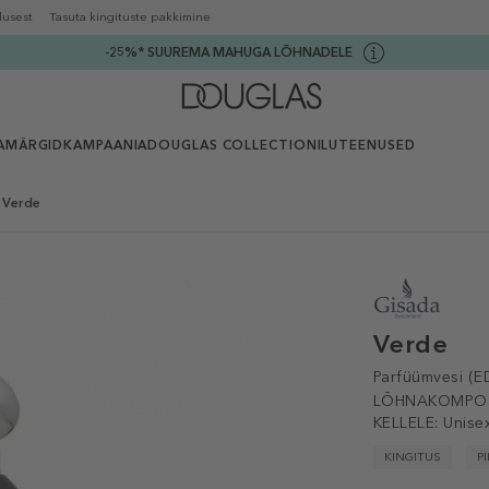
lusest
Tasuta kingituste pakkimine
-25%* SUUREMA MAHUGA LÕHNADELE
AMÄRGID
KAMPAANIA
DOUGLAS COLLECTION
ILUTEENUSED
 Verde
Verde
Parfüümvesi (E
LÕHNAKOMPOS
KELLELE:
Unise
KINGITUS
P