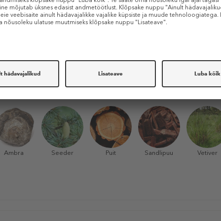
Gardeenia
Jasmiin
Kaneel
Pojeng
Roos
Põhinoot
Ambra
Seeder
Puit
Sandlipuu
Vetiver