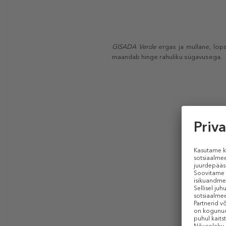
GISADA Verde
ergas ja mullane, lops
maandab hinge rahuliku sügavusega.