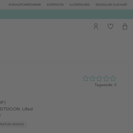
KOHALETOIMETAMINE
KONTAKTID
ILUTEENUSED
DOUGLASE ILUKAART
0
Tagasiside: 0
tähte
5st
0
DP)
tagasisidest
ITSIOON:
Lilled
x
IIRATUD KOGUS