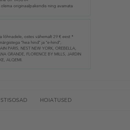
 olema originaalpakendis ning avamata
lõhnadele, ostes vähemalt 29 € eest *
ärgistega "hea hind" ja "e-hind",
LMAIN PARIS, NEST NEW YORK, OREBELLA,
RIANA GRANDE, FLORENCE BY MILLS, JARDIN
E, ALQEMI.
STISOSAD
HOIATUSED