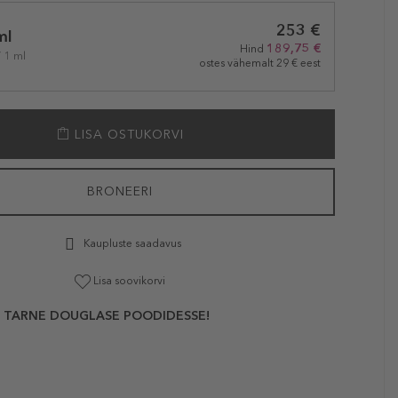
253 €
ml
189,75 €
Hind
/ 1 ml
ostes vähemalt 29 € eest
LISA OSTUKORVI
BRONEERI
Kaupluste saadavus
Lisa soovikorvi
 TARNE DOUGLASE POODIDESSE!