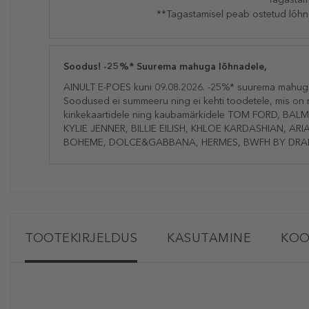
**Tagastamisel peab ostetud lõhn
Soodus! -25%* Suurema mahuga lõhnadele,
AINULT E-POES kuni 09.08.2026. -25%* suurema mahuga 
Soodused ei summeeru ning ei kehti toodetele, mis on m
kinkekaartidele ning kaubamärkidele TOM FORD, BA
KYLIE JENNER, BILLIE EILISH, KHLOE KARDASHIAN, A
BOHEME, DOLCE&GABBANA, HERMES, BWFH BY DRAK
TOOTEKIRJELDUS
KASUTAMINE
KOO