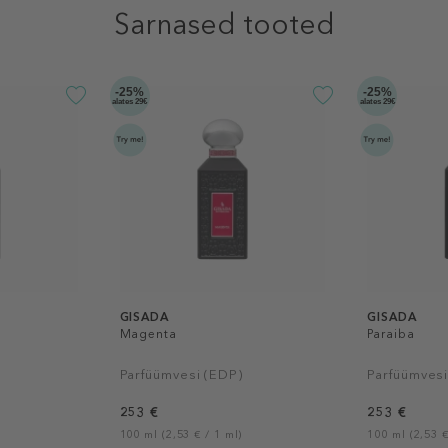
Sarnased tooted
-25%
-25%
alates 29€
alates 29€
GISADA
GISADA
Magenta
Paraiba
Parfüümvesi (EDP)
Parfüümvesi
253 €
253 €
100 ml (2,53 € / 1 ml)
100 ml (2,53 €