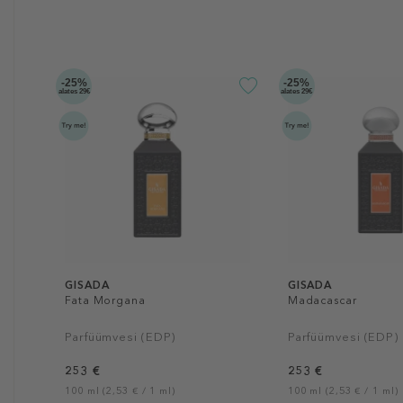
-25%
-25%
alates 29€
alates 29€
GISADA
GISADA
Fata Morgana
Madacascar
Parfüümvesi (EDP)
Parfüümvesi (EDP)
253 €
253 €
100 ml (2,53 € / 1 ml)
100 ml (2,53 € / 1 ml)