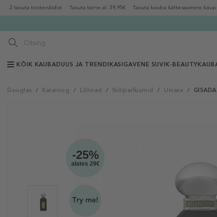
2 tasuta tootenäidist
Tasuta tarne al. 39,95€
Tasuta kauba kättesaamine kaup
KÕIK KAUBAD
UUS JA TRENDIKAS
IGAVENE SUVI
K-BEAUTY
KAUB
Douglas
/
Kataloog
/
Lõhnad
/
Nišiparfüümid
/
Unisex
/
GISADA
-25%
alates 29€