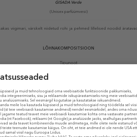
GISADA Verde
(Unisex parfüümvesi)
akas viigimari, värskelt niidetud rohi ja pehmed lillelised noodid äratav
LÕHNAKOMPOSITSIOON
Tipunoot
Aprikoos
Melon
Viigimari
Kannike
Rohi
Südamenoot