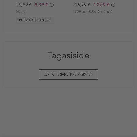
13,99 €
8,39 €
16,79 €
12,59 €
50 ml
200 ml (0,06 € / 1 ml)
PIIRATUD KOGUS
Tagasiside
JÄTKE OMA TAGASISIDE