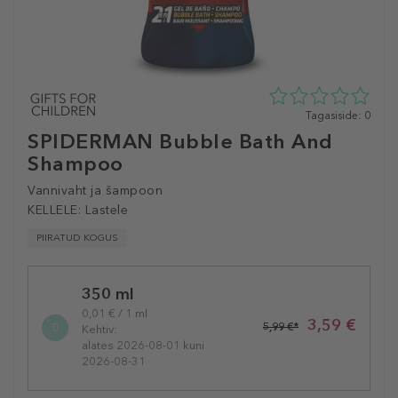
0
Tagasiside: 0
tähte
SPIDERMAN Bubble Bath And
5st
Shampoo
0
tagasisidest
Vannivaht ja šampoon
KELLELE:
Lastele
PIIRATUD KOGUS
Selected
350 ml
variation
0,01 € / 1 ml
3,59 €
5,99 €*
Kehtiv:
alates 2026-08-01 kuni
2026-08-31