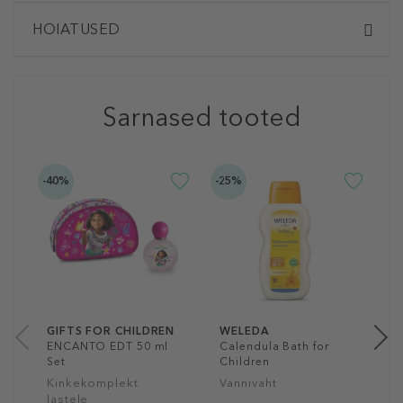
HOIATUSED
Sarnased tooted
-40%
-25%
-2
W
C
V
1
20
GIFTS FOR CHILDREN
WELEDA
ENCANTO EDT 50 ml
Calendula Bath for
Set
Children
Kinkekomplekt
Vannivaht
lastele